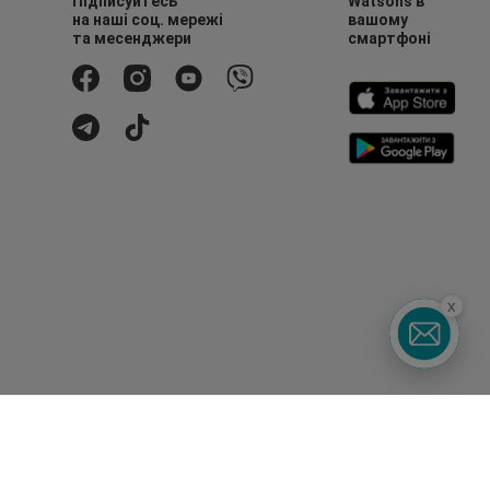
Підписуйтесь
Watsons в
на наші соц. мережі
вашому
та месенджери
смартфоні
x