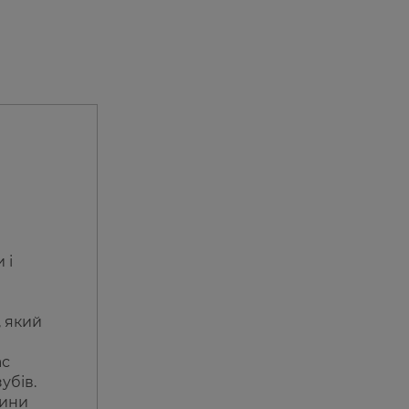
 і
, який
ас
убів.
нини