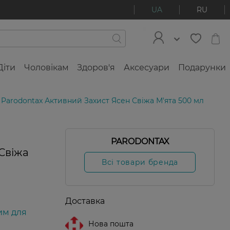
UA
RU
Діти
Чоловікам
Здоров'я
Аксесуари
Подарунки
Parodontax Активний Захист Ясен Свіжа М'ята 500 мл
PARODONTAX
Свіжа
Всі товари бренда
Доставка
им для
Нова пошта