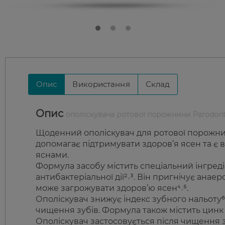
Опис
Використання
Склад
Опис
ополіскувача ротової порожнини Parodont
Щоденний ополіскувач для ротової порожнин
допомагає підтримувати здоров’я ясен та є
яснами.
Формула засобу містить спеціальний інгред
антибактеріальної дії²˒³. Він пригнічує анаер
може загрожувати здоров’ю ясен⁴˒⁵.
Ополіскувач знижує індекс зубного нальоту⁶ т
чищення зубів. Формула також містить цинк д
Ополіскувач застосовується після чищення