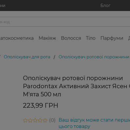
ини
Блог
атокосметика
Макіяж
Волосся
Тіло
Парфуми
Ополіскувач для рота
Ополіскувач ротової порожнини 
/
/
Ополіскувач ротової порожнини
Parodontax Активний Захист Ясен 
М'ята 500 мл
223,99 ГРН
0
Ваш відгук може стати перш
цього товару