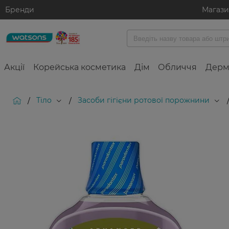
Бренди
Магаз
Акції
Корейська косметика
Дім
Обличчя
Дерм
Тіло
Засоби гігієни ротової порожнини
/
/