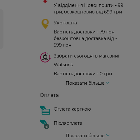
У відділення Нової пошти - 99
грн, безкоштовно від 699 грн
Укрпошта
Вартість доставки - 79 грн,
безкоштовна доставка від -
599 грн
Забрати сьогодні в магазині
Watsons
Вартість доставки - 0 грн
Вартість доставки - 99 грн, безкоштовна доставка від - 699 грн
Доставка кур'єром нової пошти
Вартість доставки - 150 грн (до парадного)
Показати більше
Оплата
Оплата карткою
Післяоплата
Показати більше