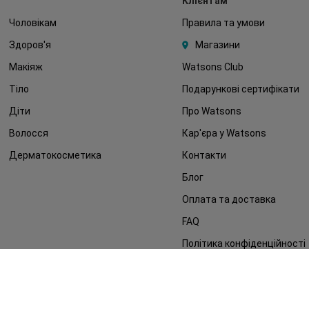
Клієнтам
Чоловікам
Правила та умови
Здоров'я
Магазини
Макіяж
Watsons Club
Тіло
Подарункові сертифікати
Діти
Про Watsons
Волосся
Кар'єра у Watsons
Дерматокосметика
Контакти
Блог
Оплата та доставка
FAQ
Політика конфіденційності
Публічна оферта
ЗМІ про нас