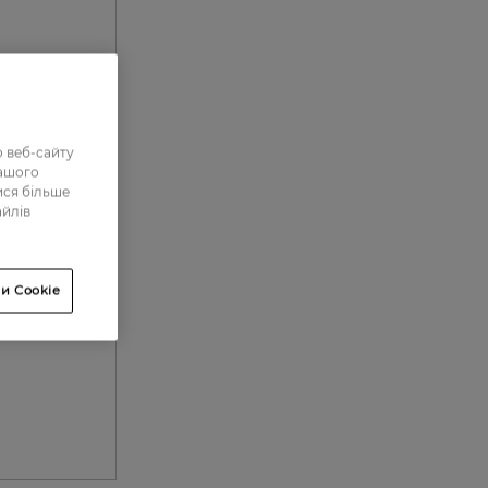
.
 веб-сайту
нашого
ися більше
айлів
и Cookie