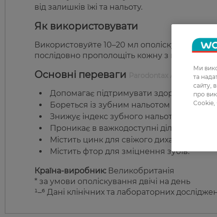
від залишків їжі та нальоту.
Як використовувати
Використовуйте 10–20 мл ополіскувача. Умов
послідовно прополощіть кожну з них. Не ков
Ми вико
Основні переваги
Parodontax Активний За
та над
сайту, 
Допомагає підтримувати здоров’я ясен.
про вик
Cookie,
Бореться із зубним нальотом та бактері
Знижує індекс зубного нальоту.
Проникає в важкодоступні ділянки рото
Містить цинк для свіжого дихання.
Містить фтор для зміцнення зубів.
Країна-виробник:
Великобританія
* за умови ополіскування двічі на день
¹–⁶ Дані клінічних та лабораторних дослідже