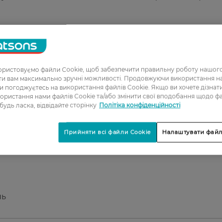
но розділіть ротову порожнину на чотири зони та
тайте. Рекомендується використовувати двічі на день
ристовуємо файли Cookie, щоб забезпечити правильну роботу нашого
хист Ясен
ати вам максимально зручні можливості. Продовжуючи використання 
ви погоджуєтесь на використання файлів Cookie. Якщо ви хочете дізнат
ористання нами файлів Cookie та/або змінити свої вподобання щодо ф
 будь ласка, відвідайте сторінку
Політіка конфіденційності
ями.
вої порожнини.
Прийняти всі файли Cookie
Налаштувати файл
нь