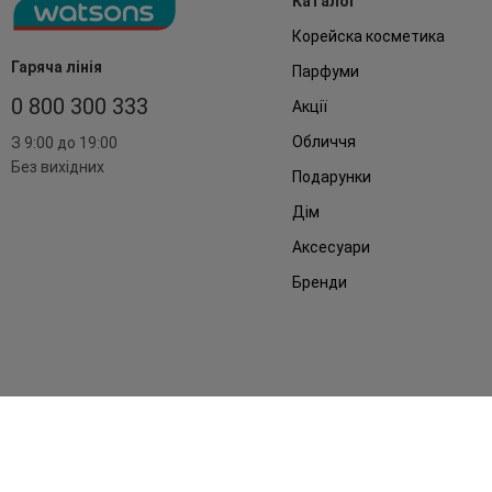
Каталог
Корейска косметика
Гаряча лінія
Парфуми
0 800 300 333
Акції
Обличчя
З 9:00 до 19:00
Без вихідних
Подарунки
Дім
Аксесуари
Бренди