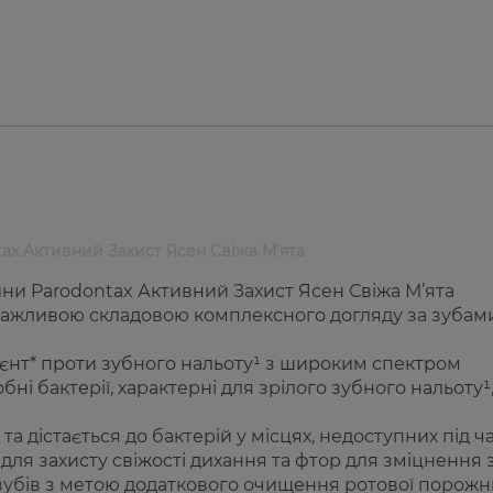
ax Активний Захист Ясен Свіжа М’ята
и Parodontax Активний Захист Ясен Свіжа М’ята
 важливою складовою комплексного догляду за зубами
ієнт* проти зубного нальоту¹ з широким спектром
обні бактерії, характерні для зрілого зубного нальоту¹
а дістається до бактерій у місцях, недоступних під ч
ля захисту свіжості дихання та фтор для зміцнення з
 зубів з метою додаткового очищення ротової порож