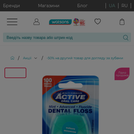
Бренди
Магазини
Блог
UA
RU
/
/
/
Акції
-50% на другий товар для догляду за зубами
Ф
Лідер
продажів