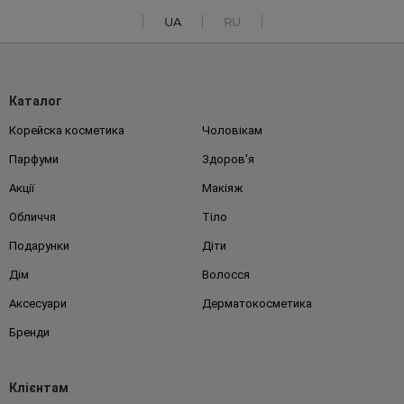
UA
RU
Каталог
Корейска косметика
Чоловікам
Парфуми
Здоров'я
Акції
Макіяж
Обличчя
Тіло
Подарунки
Діти
Дім
Волосся
Аксесуари
Дерматокосметика
Бренди
Клієнтам