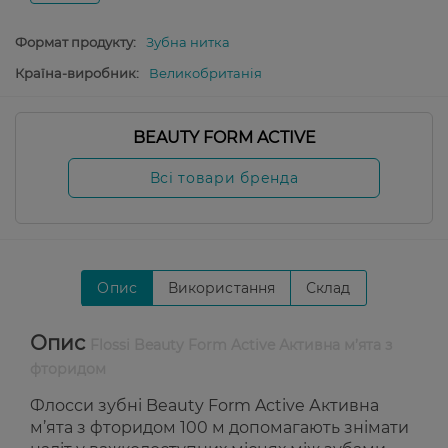
Формат продукту:
Зубна нитка
Країна-виробник:
Великобританія
BEAUTY FORM ACTIVE
Всі товари бренда
Опис
Використання
Склад
Опис
Flossi Beauty Form Active Активна м’ята з
фторидом
Флосси зубні Beauty Form Active Активна
м’ята з фторидом 100 м допомагають знімати