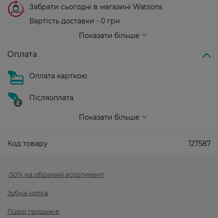
Забрати сьогодні в магазині Watsons
Вартість доставки - 0 грн
Вартість доставки - 99 грн, безкоштовна доставка від - 699 грн
Показати більше
Оплата
Оплата карткою
Післяоплата
Показати більше
Код товару
127587
-50% на обраний асортимент
Зубна нитка
Лідер продажів