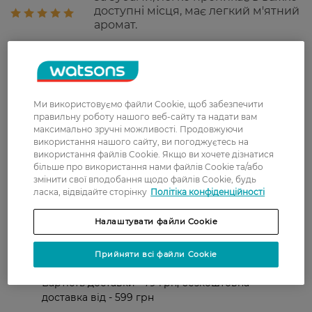
доступні місця, має легкий м'ятний
аромат.
Алла
Має приємний м'ятний присмак.
26 липня, 2021
Вистачає надовго. Рекомендую
Ми використовуємо файли Cookie, щоб забезпечити
правильну роботу нашого веб-сайту та надати вам
Показати ще
максимально зручні можливості. Продовжуючи
використання нашого сайту, ви погоджуєтесь на
використання файлів Cookie. Якщо ви хочете дізнатися
більше про використання нами файлів Cookie та/або
Доставка
змінити свої вподобання щодо файлів Cookie, будь
ласка, відвідайте сторінку
Політіка конфіденційності
Нова пошта
Налаштувати файли Cookie
У відділення Нової пошти - 99 грн,
безкоштовно від 699 грн
Прийняти всі файли Cookie
Укрпошта
Вартість доставки - 79 грн, безкоштовна
доставка від - 599 грн