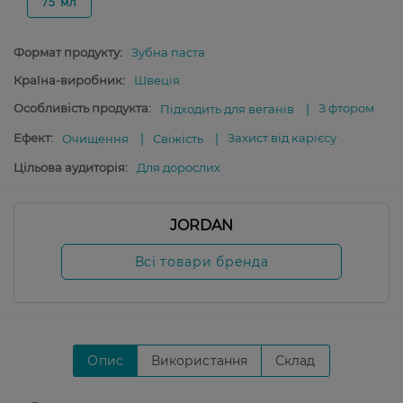
75 мл
Формат продукту:
Зубна паста
Країна-виробник:
Швеція
Особливість продукта:
З фтором
Підходить для веганів
Ефект:
Захист від карієсу
Очищення
Свіжість
Цільова аудиторія:
Для дорослих
JORDAN
Всі товари бренда
Опис
Використання
Склад