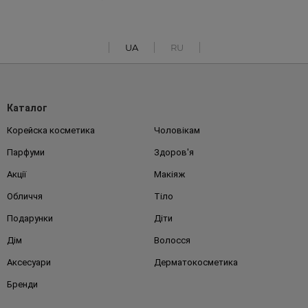
UA
RU
Каталог
Корейска косметика
Чоловікам
Парфуми
Здоров'я
Акції
Макіяж
Обличчя
Тіло
Подарунки
Діти
Дім
Волосся
Аксесуари
Дерматокосметика
Бренди