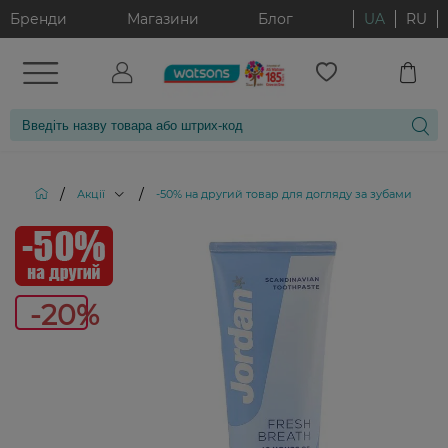
Бренди
Магазини
Блог
UA
RU
/
/
/
Акції
-50% на другий товар для догляду за зубами
З
-20%