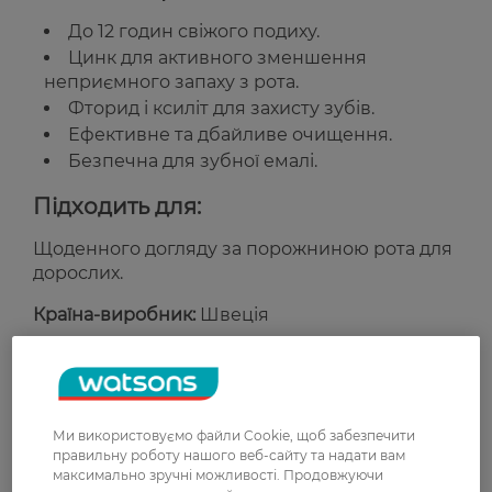
До 12 годин свіжого подиху.
Цинк для активного зменшення
неприємного запаху з рота.
Фторид і ксиліт для захисту зубів.
Ефективне та дбайливе очищення.
Безпечна для зубної емалі.
Підходить для:
Щоденного догляду за порожниною рота для
дорослих.
Країна-виробник:
Швеція
Рейтинг та відгуки
Ми використовуємо файли Cookie, щоб забезпечити
0
правильну роботу нашого веб-сайту та надати вам
0 відгуків
максимально зручні можливості. Продовжуючи