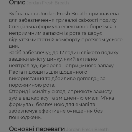
Опис
Jordan Fresh Breath
Зубна паста Jordan Fresh Breath призначена
для забезпечення тривалої свіжості подиху.
Спеціальна формула ефективно бореться з
неприємним запахом із рота та дарує
відчуття чистоти й комфорту протягом усього
дня.
Засіб забезпечує до 12 годин свіжого подиху
завдяки вмісту цинку, який активно
нейтралізує джерела неприємного запаху.
Паста підходить для щоденного
використання та дбайливо доглядає за
порожниною рота.
Фторид і ксиліт у складі сприяють захисту
зубів від карієсу та зміцненню емалі. М’яка
формула є безпечною для емалі та
забезпечує ефективне очищення без
пошкоджень.
Основні переваги
Jordan Fresh Breath