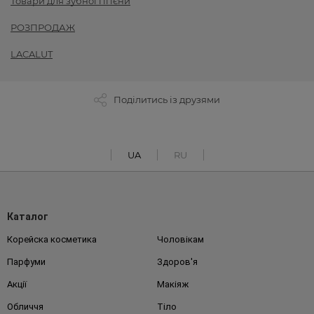
Товари для зубної гігієни
РОЗПРОДАЖ
LACALUT
Поділитись із друзями
UA
RU
Каталог
Корейска косметика
Чоловікам
Парфуми
Здоров'я
Акції
Макіяж
Обличчя
Тіло