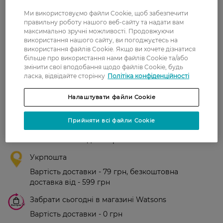
Ірина
Гарна, ,,смачна'' паста. Ціна
Ми використовуємо файли Cookie, щоб забезпечити
26 жовтня, 2021
знижена.
правильну роботу нашого веб-сайту та надати вам
максимально зручні можливості. Продовжуючи
використання нашого сайту, ви погоджуєтесь на
використання файлів Cookie. Якщо ви хочете дізнатися
Показати ще
більше про використання нами файлів Cookie та/або
змінити свої вподобання щодо файлів Cookie, будь
ласка, відвідайте сторінку
Політіка конфіденційності
Доставка
Налаштувати файли Cookie
Нова пошта
Прийняти всі файли Cookie
У відділення Нової пошти - 99 грн,
безкоштовно від 699 грн
Укрпошта
Вартість доставки - 79 грн, безкоштовна
доставка від - 599 грн
Забрати сьогодні в магазині Watsons
Вартість доставки - 0 грн
Вартість доставки - 99 грн, безкоштовна доставка від - 699 грн