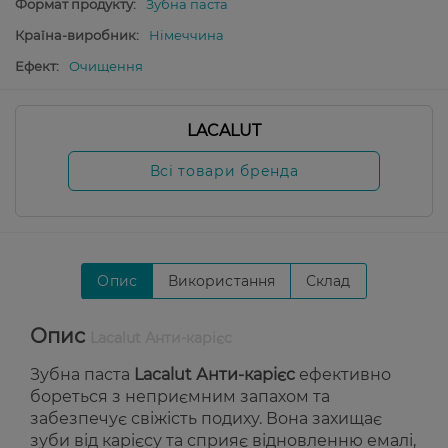
Формат продукту:
Зубна паста
Країна-виробник:
Німеччина
Ефект:
Очищення
LACALUT
Всі товари бренда
Опис
Використання
Склад
Опис
Lacalut Анти-карієс
Зубна паста
Lacalut Анти-карієс
ефективно
бореться з неприємним запахом та
забезпечує свіжість подиху. Вона захищає
зуби від карієсу та сприяє відновленню емалі,