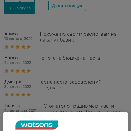
З 33 відгуків
Алиса
Похоже по своим свойствам на
10 лютого, 2022
лакалут базик
Алиса
непогана бюджена паста
9 лютого, 2022
Дмитро
Гарна паста, задоволений
3 лютого, 2022
покупкою
Галина
Стоматолог радив чергувати
2 листопада, 2021
пасту зі фтором і без нього, але
таку складно знайти, майже всі
зубні пасти містять фтор