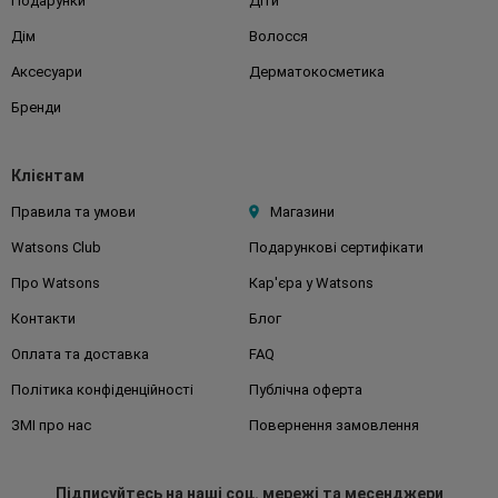
Подарунки
Діти
Дім
Волосся
Аксесуари
Дерматокосметика
Бренди
Клієнтам
Правила та умови
Магазини
Watsons Club
Подарункові сертифікати
Про Watsons
Кар'єра у Watsons
Контакти
Блог
Оплата та доставка
FAQ
Політика конфіденційності
Публічна оферта
ЗМІ про нас
Повернення замовлення
Підписуйтесь
на наші соц. мережі
та месенджери