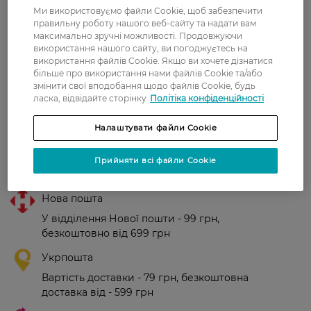
Україна
Ми використовуємо файли Cookie, щоб забезпечити
правильну роботу нашого веб-сайту та надати вам
максимально зручні можливості. Продовжуючи
Рейтинг та відгуки
використання нашого сайту, ви погоджуєтесь на
використання файлів Cookie. Якщо ви хочете дізнатися
більше про використання нами файлів Cookie та/або
0
змінити свої вподобання щодо файлів Cookie, будь
0 відгуків
ласка, відвідайте сторінку
Політіка конфіденційності
З 0 відгуків
Налаштувати файли Cookie
Прийняти всі файли Cookie
Доставка
Нова пошта
У відділення Нової пошти - 99 грн,
безкоштовно від 699 грн
Укрпошта
Вартість доставки - 79 грн, безкоштовна
доставка від - 599 грн