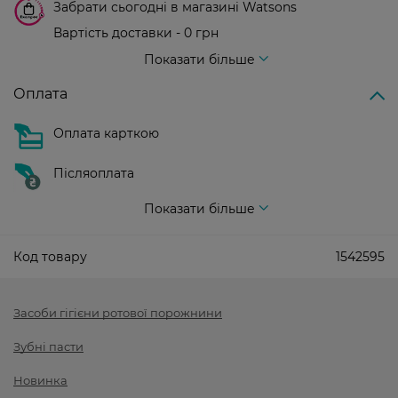
Забрати сьогодні в магазині Watsons
Вартість доставки - 0 грн
Вартість доставки - 99 грн, безкоштовна доставка від - 699 грн
Показати більше
Оплата
Оплата карткою
Післяоплата
Показати більше
Код товару
1542595
Засоби гігієни ротової порожнини
Зубні пасти
Новинка