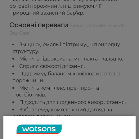
ротової порожнини, підтримуючи її
природний захисний бар’єр.
Основні переваги
Зубна паста Medosan All-
Day Care
Зміцнює емаль і підтримує її природну
структуру.
Містить гідроксиапатит і лактат кальцію.
Сприяє свіжості дихання.
Підтримує баланс мікрофлори ротової
порожнини.
Містить комплекс пре-, про- та
постбіотиків.
Підходить для щоденного використання.
Забезпечує комплексний догляд за
ротовою порожниною.
Країна-виробник: