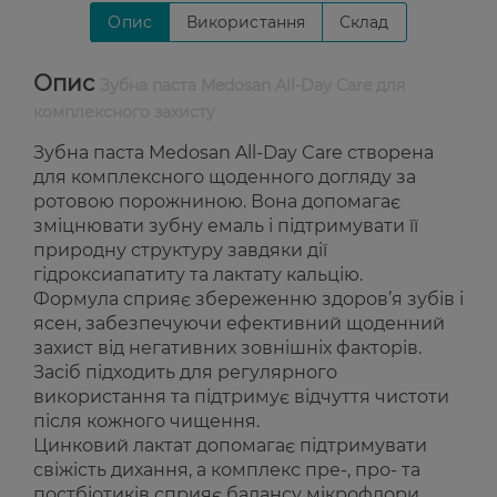
Опис
Використання
Склад
Опис
Зубна паста Medosan All-Day Care для
комплексного захисту
Зубна паста Medosan All-Day Care створена
для комплексного щоденного догляду за
ротовою порожниною. Вона допомагає
зміцнювати зубну емаль і підтримувати її
природну структуру завдяки дії
гідроксиапатиту та лактату кальцію.
Формула сприяє збереженню здоров’я зубів і
ясен, забезпечуючи ефективний щоденний
захист від негативних зовнішніх факторів.
Засіб підходить для регулярного
використання та підтримує відчуття чистоти
після кожного чищення.
Цинковий лактат допомагає підтримувати
свіжість дихання, а комплекс пре-, про- та
постбіотиків сприяє балансу мікрофлори