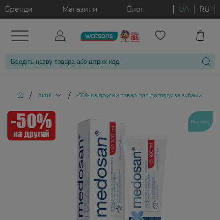
Бренди
Магазини
Блог
UA
RU
/
/
/
Акції
-50% на другий товар для догляду за зубами
З
Новинка