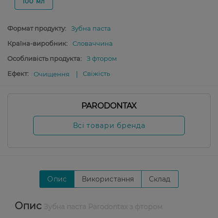
100 мл
Формат продукту:
Зубна паста
Країна-виробник:
Словаччина
Особливість продукта:
З фтором
Ефект:
Свіжість
Очищення
PARODONTAX
Всі товари бренда
Опис
Використання
Склад
Опис
Зубна паста Parodontax з фтором