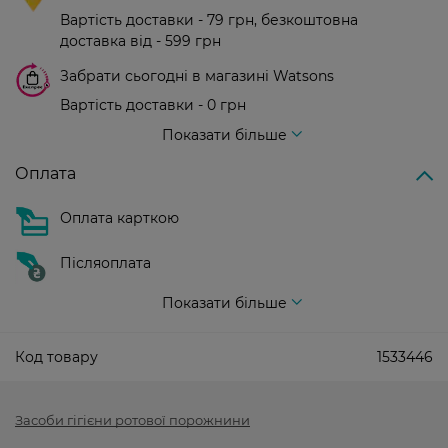
Вартість доставки - 79 грн, безкоштовна
доставка від - 599 грн
Забрати сьогодні в магазині Watsons
Вартість доставки - 0 грн
Вартість доставки - 99 грн, безкоштовна доставка від - 699 грн
Показати більше
Оплата
Оплата карткою
Післяоплата
Показати більше
Код товару
1533446
Засоби гігієни ротової порожнини