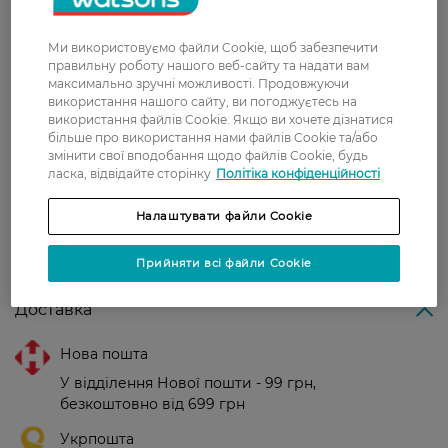
трьох разів на добу. Намагайтеся не ковтати
пасту та спльовуйте її після чищення.
Ми використовуємо файли Cookie, щоб забезпечити
правильну роботу нашого веб-сайту та надати вам
Країна-виробник:
Словаччина
максимально зручні можливості. Продовжуючи
використання нашого сайту, ви погоджуєтесь на
використання файлів Cookie. Якщо ви хочете дізнатися
Рейтинг та відгуки
більше про використання нами файлів Cookie та/або
змінити свої вподобання щодо файлів Cookie, будь
ласка, відвідайте сторінку
Політіка конфіденційності
0
0 відгуків
Налаштувати файли Cookie
З 0 відгуків
Прийняти всі файли Cookie
Доставка
Нова пошта
У відділення Нової пошти - 99 грн,
безкоштовно від 699 грн
Укрпошта