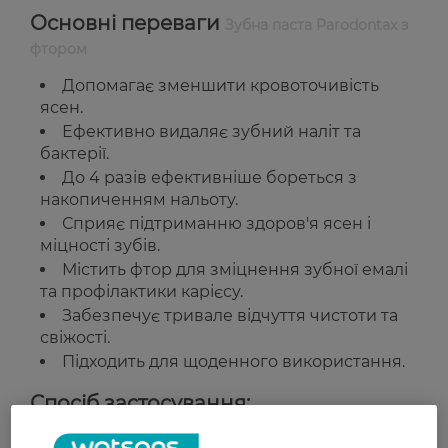
Основні переваги
Зубна паста Parodontax з
фтором
Допомагає зменшити кровоточивість
ясен.
Ефективно видаляє зубний наліт та
бактерії.
До 4 разів ефективніше бореться з
накопиченням нальоту.
Сприяє підтриманню здоров'я ясен і
міцності зубів.
Містить фтор для зміцнення зубної емалі
та профілактики карієсу.
Забезпечує тривале відчуття чистоти та
свіжості.
Підходить для щоденного використання.
Спосіб застосування:
Чистіть зуби двічі на день, але не більше