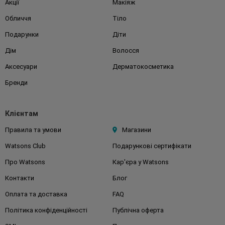
Акції
Макіяж
Обличчя
Тіло
Подарунки
Діти
Дім
Волосся
Аксесуари
Дерматокосметика
Бренди
Клієнтам
Правила та умови
Магазини
Watsons Club
Подарункові сертифікати
Про Watsons
Кар'єра у Watsons
Контакти
Блог
Оплата та доставка
FAQ
Політика конфіденційності
Публічна оферта