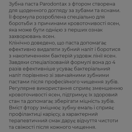
Зубна паста Parodontax з фтором створена
для щоденного догляду за зубами та яснами.
Її формула розроблена спеціально для
боротьби з причинами кровоточивості ясен,
яка може бути однією з перших ознак
захворювань ясен.
Клінічно доведено, що паста допомагає
ефективно видаляти зубний наліт і боротися
з накопиченням бактерій уздовж лінії ясен.
Завдяки спеціалізованій формулі вона до 4
разів ефективніше усуває бактеріальний
наліт порівняно зі звичайними зубними
пастами після професійного чищення зубів.
Регулярне використання сприяє зменшенню
кровоточивості ясен, підтримує їх здоровий
стан та допомагає зберігати міцність зубів.
Вміст фтору зміцнює зубну емаль і сприяє
профілактиці карієсу, а характерний
терапевтичний смак дарує відчуття чистоти
та свіжості після кожного чищення.