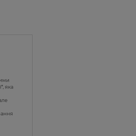
вими
*, яка
але
вання