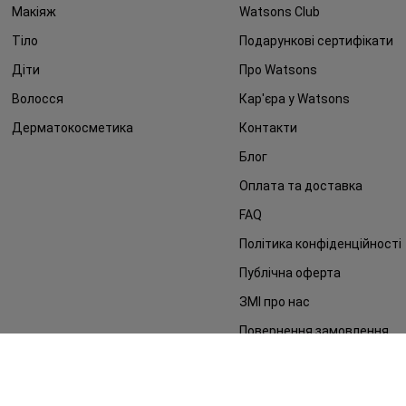
Макіяж
Watsons Club
Тіло
Подарункові сертифікати
Діти
Про Watsons
Волосся
Кар'єра у Watsons
Дерматокосметика
Контакти
Блог
Оплата та доставка
FAQ
Політика конфіденційності
Публічна оферта
ЗМІ про нас
Повернення замовлення