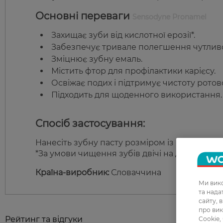
Основні переваги
Sensodyne Pronamel
Захищає зуби від кислотної ерозії*.
Забезпечує тривале полегшення чутливос
Зміцнює зубну емаль.
Містить фтор для профілактики карієсу.
Освіжає подих і підтримує чистоту рото
Підходить для щоденного використання.
Спосіб застосування:
Нанесіть зубну пасту розміром із горошину на
*За умови чищення зубів двічі на день.
Країна-виробник:
Словаччина
Ми вико
та над
сайту, 
про вик
Рейтинг та відгуки
Cookie,