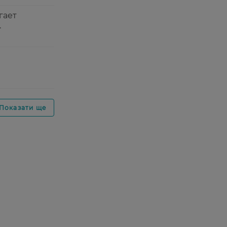
гает
.
Показати ще