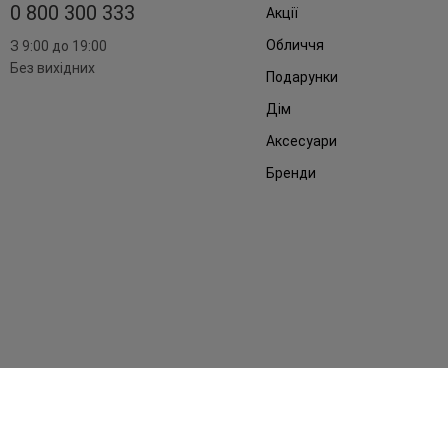
0 800 300 333
Акції
Обличчя
З 9:00 до 19:00
Без вихідних
Подарунки
Дім
Аксесуари
Бренди