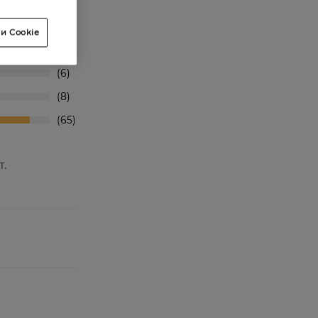
0
и Cookie
1
6
8
65
.