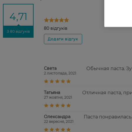
4,71
80 відгуків
З 80 відгуків
Света
Обычная паста. З
2 листопада, 2021
Татьяна
Отличная паста, пр
27 жовтня, 2021
Олександра
Паста понравилась
22 вересня, 2021