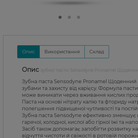
Опис
Використання
Склад
Опис
зубної пасти Sensodyne Pronamel Щоденни
Зубна паста Sensodyne Pronamel Щоденний 
зубами та захисту від карієсу. Формула пасти
може виникати через вживання кислих продук
Паста на основі нітрату калію та фториду на
полегшення підвищеної чутливості та постійн
Зубна паста Sensodyne ефективно зменшує к
гарячої, холодної, кислої або гіркої їжі та на
Засіб також допомагає запобігти розвитку ка
відчуття чистоти й свіжості в ротовій порожн