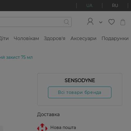
UA
RU
Діти
Чоловікам
Здоров'я
Аксесуари
Подарунки
й захист 75 мл
SENSODYNE
Всі товари бренда
Доставка
Нова пошта