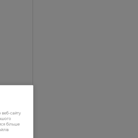
 веб-сайту
нашого
ися більше
айлів