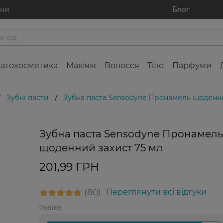
ини
Блог
атокосметика
Макіяж
Волосся
Тіло
Парфуми
Зубні пасти
Зубна паста Sensodyne Пронамель щоденни
/
/
Зубна паста Sensodyne Пронамель
щоденний захист 75 мл
201,99 ГРН
80
Переглянути всі відгуки
766169