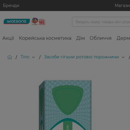
Бренди
Магаз
Акції
Корейська косметика
Дім
Обличчя
Дерм
Тіло
Засоби гігієни ротової порожнини
/
/