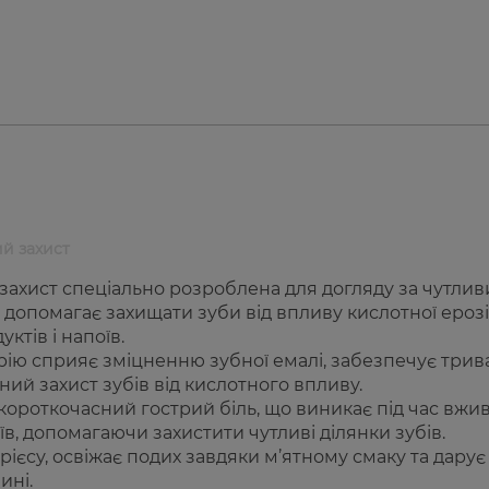
й захист
захист спеціально розроблена для догляду за чутли
 допомагає захищати зуби від впливу кислотної ерозії
тів і напоїв.
трію сприяє зміцненню зубної емалі, забезпечує трив
ий захист зубів від кислотного впливу.
ороткочасний гострий біль, що виникає під час вжи
поїв, допомагаючи захистити чутливі ділянки зубів.
рієсу, освіжає подих завдяки м’ятному смаку та дарує
ині.