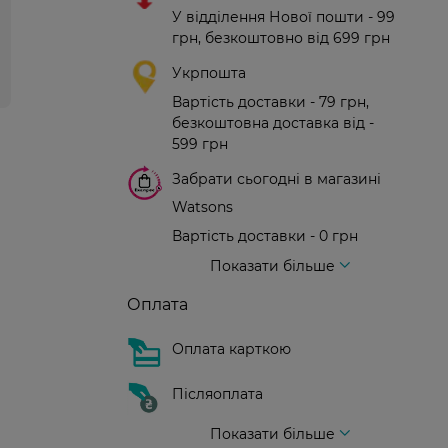
У відділення Нової пошти - 99
грн, безкоштовно від 699 грн
Укрпошта
Вартість доставки - 79 грн,
безкоштовна доставка від -
599 грн
Забрати сьогодні в магазині
Watsons
Вартість доставки - 0 грн
Вартість доставки - 99 грн, безкоштовна доставка від - 699 грн
Доставка кур'єром нової пошти
Вартість доставки - 150 грн (до парадного)
Показати більше
Оплата
Оплата карткою
Післяоплата
Показати більше