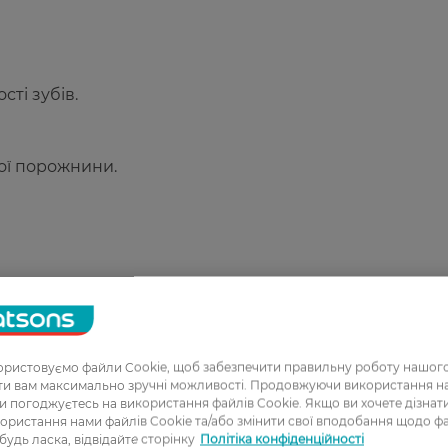
ті зубів.
вої порожнини.
 зубну щітку та чистіть зуби двічі на день щодня.
ристовуємо файли Cookie, щоб забезпечити правильну роботу нашого
ати вам максимально зручні можливості. Продовжуючи використання 
ви погоджуєтесь на використання файлів Cookie. Якщо ви хочете дізнат
ористання нами файлів Cookie та/або змінити свої вподобання щодо ф
 будь ласка, відвідайте сторінку
Політіка конфіденційності