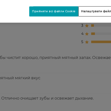
1
Прийняти всі файли Cookie
Налаштувати файл
2
3
4
5
убы чистит хорошо, приятный мятный запах. Освежает
иятный мягкий вкус
. Отлично очищает зубы и освежает дыхание.