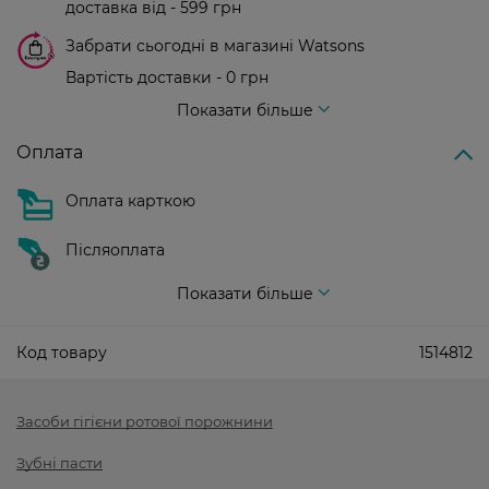
доставка від - 599 грн
Забрати сьогодні в магазині Watsons
Вартість доставки - 0 грн
Вартість доставки - 99 грн, безкоштовна доставка від - 699 грн
Показати більше
Оплата
Оплата карткою
Післяоплата
Показати більше
Код товару
1514812
Засоби гігієни ротової порожнини
Зубні пасти