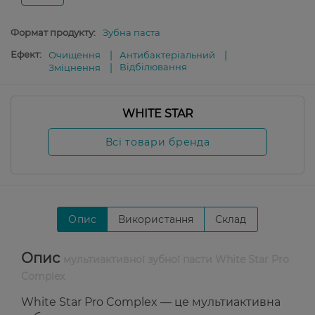
Формат продукту:
Зубна паста
Ефект:
Очищення
Антибактеріальний
Відбілювання
Зміцнення
WHITE STAR
Всі товари бренда
Опис
Використання
Склад
Опис
мультиактивної зубної пасти White Star Pro
Complex
White Star Pro Complex — це мультиактивна