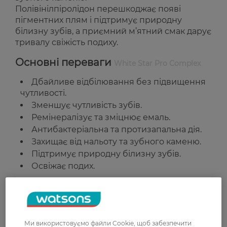
Полівінілпіролідон перешкоджає появі
пігментних плям і підтримує природну
білизну зубів, а приємний м’ятний смак дарує
тривалу свіжість подиху.
Основні переваги
White Star Pro Complex
Дбайливе відбілювання без підвищення
чутливості.
Зменшує чутливість зубів.
Ремінералізує та зміцнює емаль.
Антибактеріальна та протизапальна дія.
Захищає від нальоту та зубного каменю.
Підтримує природну білизну зубів.
Освіжає подих.
Підходить для:
Чутливих зубів.
Щоденного використання.
Ми використовуємо файли Cookie, щоб забезпечити