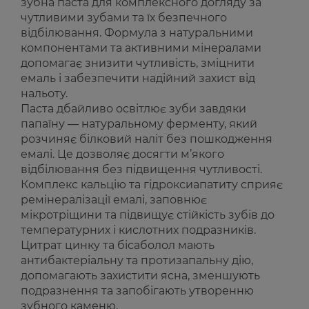
зубна паста для комплексного догляду за
чутливими зубами та їх безпечного
відбілювання. Формула з натуральними
компонентами та активними мінералами
допомагає знизити чутливість, зміцнити
емаль і забезпечити надійний захист від
нальоту.
Паста дбайливо освітлює зуби завдяки
папаїну — натуральному ферменту, який
розчиняє білковий наліт без пошкодження
емалі. Це дозволяє досягти м’якого
відбілювання без підвищення чутливості.
Комплекс кальцію та гідроксиапатиту сприяє
ремінералізації емалі, заповнює
мікротріщини та підвищує стійкість зубів до
температурних і кислотних подразників.
Цитрат цинку та бісаболол мають
антибактеріальну та протизапальну дію,
допомагають захистити ясна, зменшують
подразнення та запобігають утворенню
зубного каменю.