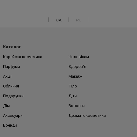
UA
RU
Каталог
Корейска косметика
Чоловікам
Парфуми
Здоров'я
Акції
Макіяж
Обличчя
Тіло
Подарунки
Діти
Дім
Волосся
Аксесуари
Дерматокосметика
Бренди