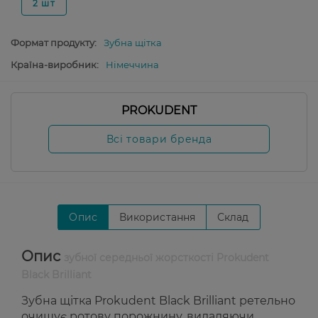
2 шт
Формат продукту:
Зубна щітка
Країна-виробник:
Німеччина
PROKUDENT
Всі товари бренда
Опис
Використання
Склад
Опис
зубної середньої жорсткості Prokudent
Black Brilliant
Зубна щітка Prokudent Black Brilliant ретельно
очищує ротову порожнину, видаляючи