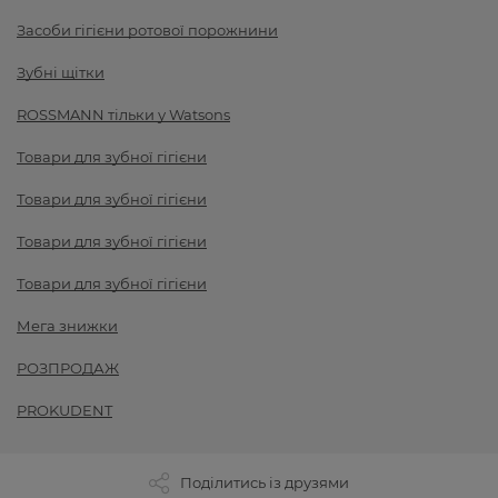
Засоби гігієни ротової порожнини
Зубні щітки
ROSSMANN тільки у Watsons
Товари для зубної гігієни
Товари для зубної гігієни
Товари для зубної гігієни
Товари для зубної гігієни
Мега знижки
РОЗПРОДАЖ
PROKUDENT
Поділитись із друзями