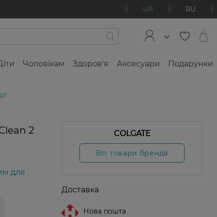
UA
RU
Діти
Чоловікам
Здоров'я
Аксесуари
Подарунки
шт
Clean 2
COLGATE
Всі товари бренда
им для
Доставка
Нова пошта