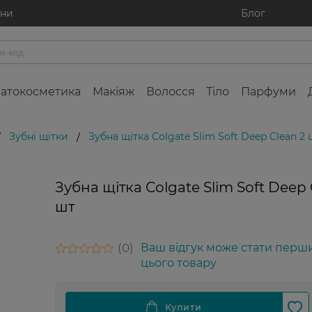
ини
Блог
атокосметика
Макіяж
Волосся
Тіло
Парфуми
Зубні щітки
Зубна щітка Colgate Slim Soft Deep Clean 2 
/
/
Зубна щітка Colgate Slim Soft Deep 
шт
0
Ваш відгук може стати перш
цього товару