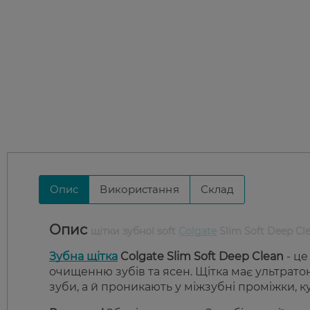
Опис
Використання
Склад
Опис
щітки зубної soft
Colgate
Slim Soft Deep Cl
Зубна щітка
Colgate Slim Soft Deep Clean
- це
очищенню зубів та ясен. Щітка має ультрато
зуби, а й проникають у міжзубні проміжки, к