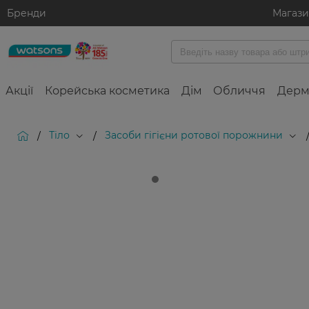
Бренди
Магаз
Акції
Корейська косметика
Дім
Обличчя
Дерм
Тіло
Засоби гігієни ротової порожнини
/
/