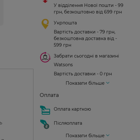
У відділення Нової пошти - 99
грн, безкоштовно від 699 грн
Укрпошта
Вартість доставки - 79 грн,
безкоштовна доставка від -
599 грн
Забрати сьогодні в магазині
Watsons
Вартість доставки - 0 грн
Вартість доставки - 99 грн, безкоштовна доставка від - 699 грн
Доставка кур'єром нової пошти
Вартість доставки - 150 грн (до парадного)
Показати більше
Оплата
Оплата карткою
ь
Післяоплата
Показати більше