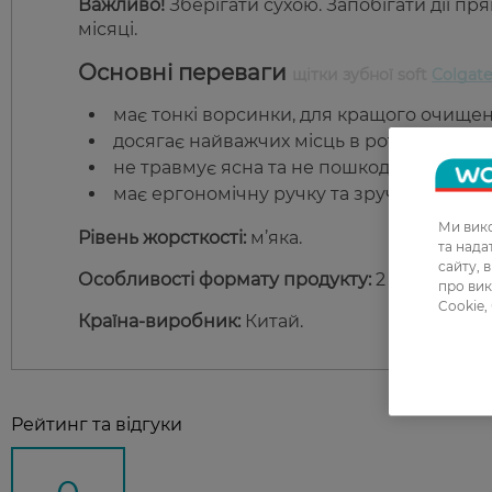
Важливо!
Зберігати сухою. Запобiгати дiї пр
місяці.
Основні переваги
щітки зубної soft
Colgate
має тонкі ворсинки, для кращого очищен
досягає найважчих місць в ротовій поро
не травмує ясна та не пошкоджує емаль;
має ергономічну ручку та зручну головку
Ми вико
Рівень жорсткості:
м’яка.
та над
сайту, 
Особливості формату продукту:
2 щітки в упа
про вик
Cookie,
Країна-виробник:
Китай.
Рейтинг та відгуки