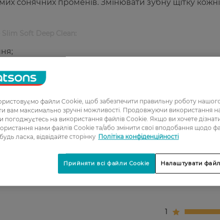
ямих сонячних променiв. Змінювати зубну щітку кожні
Slim Soft Deep Clean:
ня;
жнині;
.
ристовуємо файли Cookie, щоб забезпечити правильну роботу нашого
ати вам максимально зручні можливості. Продовжуючи використання 
ви погоджуєтесь на використання файлів Cookie. Якщо ви хочете дізнат
ковці.
ористання нами файлів Cookie та/або змінити свої вподобання щодо ф
 будь ласка, відвідайте сторінку
Політіка конфіденційності
Прийняти всі файли Cookie
Налаштувати файл
1