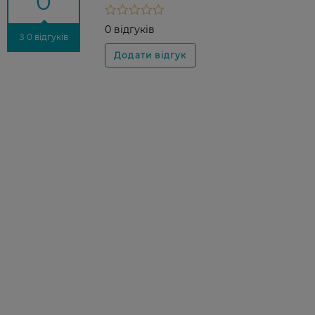
0
0 відгуків
З 0 відгуків