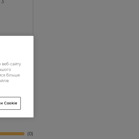
 3
 веб-сайту
нашого
ися більше
айлів
и Cookie
0