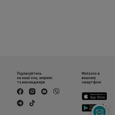
Підписуйтесь
Watsons в
на наші соц. мережі
вашому
та месенджери
смартфоні
x