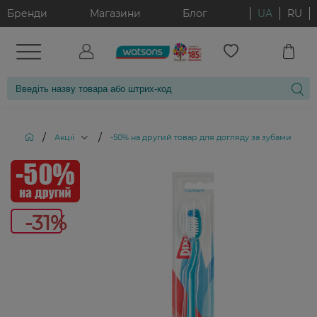
Бренди
Магазини
Блог
UA
RU
/
/
/
Акції
-50% на другий товар для догляду за зубами
З
-31%