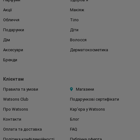
Акції
Макіяж
Обличчя
Тіло
Подарунки
Діти
Дім
Волосся
Аксесуари
Дерматокосметика
Бренди
Клієнтам
Правила та умови
Магазини
Watsons Club
Подарункові сертифікати
Про Watsons
Кар'єра у Watsons
Контакти
Блог
Оплата та доставка
FAQ
Політика конфіденційності
Публічна оферта