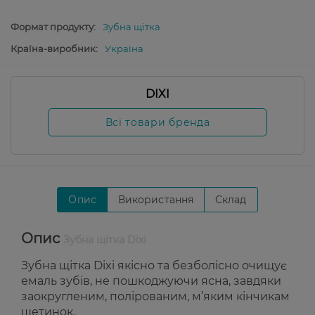
Формат продукту:
Зубна щітка
Країна-виробник:
Україна
DIXI
Всі товари бренда
Опис
Використання
Склад
Опис
Зубна щітка Dixi
Зубна щітка Dixi якісно та безболісно очищує
емаль зубів, не пошкоджуючи ясна, завдяки
заокругленим, полірованим, м’яким кінчикам
щетинок.