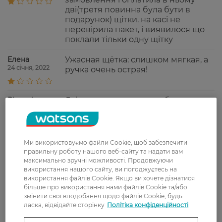
дві(третя повинна була бути в
подарунок) щітки. на касі не
перевірила пакет, і виявилося що
поклали тільки одну щітку
Елена
Ужасная щётка: слишком мягкая, а
24 січня, 2022
ручка очень острая!
Вікторія
Якісна. гарно очищає зуби.
9 грудня, 2021
Євгенія
Хорошо что такие незатейливые
Ми використовуємо файли Cookie, щоб забезпечити
4 листопада, 2021
щетки еще существуют. Очень
правильну роботу нашого веб-сайту та надати вам
практично! Мне нравятся
максимально зручні можливості. Продовжуючи
використання нашого сайту, ви погоджуєтесь на
больше навороченных.
використання файлів Cookie. Якщо ви хочете дізнатися
більше про використання нами файлів Cookie та/або
Марія
Хорошее качество при умеренной
змінити свої вподобання щодо файлів Cookie, будь
12 жовтня, 2021
цене. Удобная держалка и
ласка, відвідайте сторінку
Політіка конфіденційності
оптимальная жёсткость щетины.