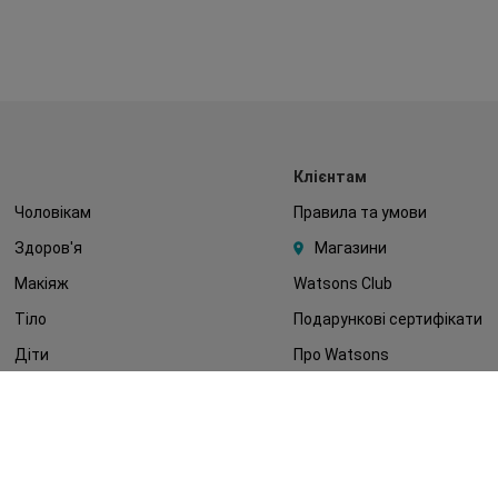
Клієнтам
Чоловікам
Правила та умови
Здоров'я
Магазини
Макіяж
Watsons Club
Тіло
Подарункові сертифікати
Діти
Про Watsons
Волосся
Кар'єра у Watsons
Дерматокосметика
Контакти
Блог
Оплата та доставка