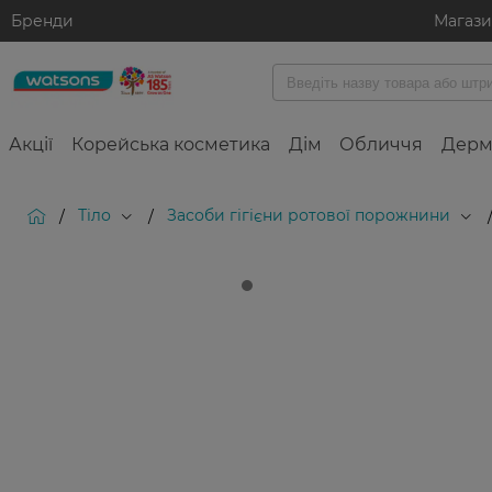
Бренди
Магаз
Акції
Корейська косметика
Дім
Обличчя
Дерм
Тіло
Засоби гігієни ротової порожнини
/
/