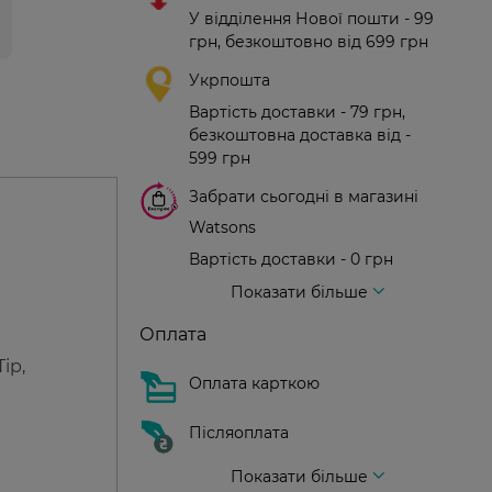
У відділення Нової пошти - 99
грн, безкоштовно від 699 грн
Укрпошта
Вартість доставки - 79 грн,
безкоштовна доставка від -
599 грн
Забрати сьогодні в магазині
Watsons
Вартість доставки - 0 грн
Вартість доставки - 99 грн, безкоштовна доставка від - 699 грн
Доставка кур'єром нової пошти
Вартість доставки - 150 грн (до парадного)
Показати більше
Оплата
ip,
Оплата карткою
Післяоплата
Показати більше