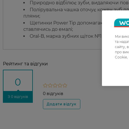
Природно відбілює зуби, видаляючи пов
Полірувальна чашка оточує кожен зуб д
плями;
Щетинки Power Tip допомагають глибоко
ставлячись до емалі;
Oral-B, марка зубних щіток №1, яку викор
Ми вико
та над
сайту, 
про вик
Cookie,
Рейтинг та відгуки
0
0 відгуків
З 0 відгуків