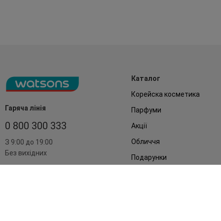
Каталог
Корейска косметика
Гаряча лінія
Парфуми
0 800 300 333
Акції
Обличчя
З 9:00 до 19:00
Без вихідних
Подарунки
Дім
Аксесуари
Бренди