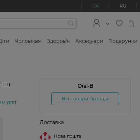
UA
RU
Діти
Чоловікам
Здоров'я
Аксесуари
Подарунки
2 шт
Oral-B
Всі товари бренда
им для
Доставка
Нова пошта