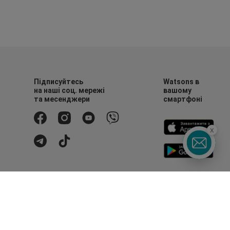
Підписуйтесь
Watsons в
на наші соц. мережі
вашому
та месенджери
смартфоні
x