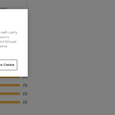
неві
во
 веб-сайту
нашого
ися більше
айлів
и Cookie
0
0
0
0
0