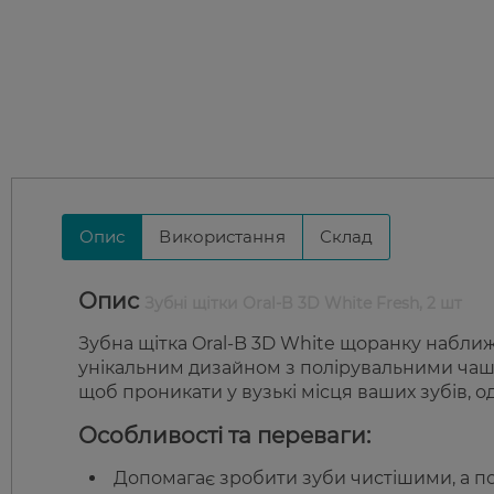
Опис
Використання
Склад
Опис
Зубні щітки Oral-B 3D White Fresh, 2 шт
Зубна щітка Oral-B 3D White щоранку наближа
унікальним дизайном з полірувальними чаш
щоб проникати у вузькі місця ваших зубів, 
Особливості та переваги:
Допомагає зробити зуби чистішими, а п