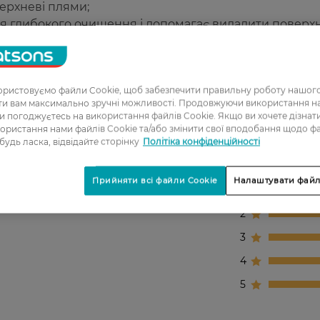
ерхневі плями;
ля глибокого очищення і допомагає видалити поверх
 очистити важкодоступні ділянки, одночасно дбайли
истовують стоматологи в усьому світ.
ристовуємо файли Cookie, щоб забезпечити правильну роботу нашого
ати вам максимально зручні можливості. Продовжуючи використання 
ви погоджуєтесь на використання файлів Cookie. Якщо ви хочете дізнат
ористання нами файлів Cookie та/або змінити свої вподобання щодо ф
 будь ласка, відвідайте сторінку
Політіка конфіденційності
Прийняти всі файли Cookie
Налаштувати файл
1
2
3
4
5