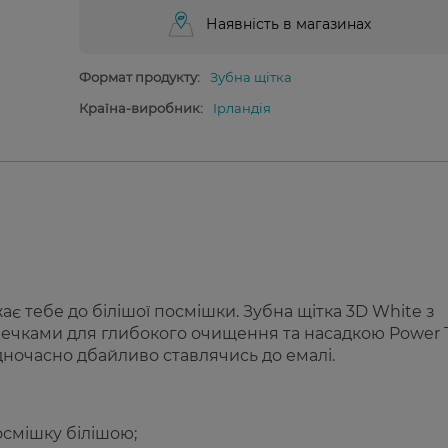
Наявність в магазинах
Формат продукту:
Зубна щітка
Країна-виробник:
Ірландія
є тебе до білішої посмішки. Зубна щітка 3D White з
ечками для глибокого очищення та насадкою Power T
одночасно дбайливо ставлячись до емалі.
осмішку білішою;