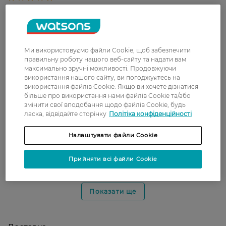
Ірина
Гарний, якісний гель із
14 грудня, 2021
прийнятною ціною!
Ми використовуємо файли Cookie, щоб забезпечити
Марія
Чудовий, лагідний та приємний
правильну роботу нашого веб-сайту та надати вам
14 грудня, 2021
запах. Користуюсь дуже давно.
максимально зручні можливості. Продовжуючи
використання нашого сайту, ви погоджуєтесь на
використання файлів Cookie. Якщо ви хочете дізнатися
більше про використання нами файлів Cookie та/або
валя
Очень понравилась , надолго
змінити свої вподобання щодо файлів Cookie, будь
28 листопада, 2021
хватает
ласка, відвідайте сторінку
Політіка конфіденційності
Налаштувати файли Cookie
Лариса
Довольно неплохое, мягкое,
25 листопада, 2021
щадящее средство, с приятным
Прийняти всі файли Cookie
ароматом.
Показати ще