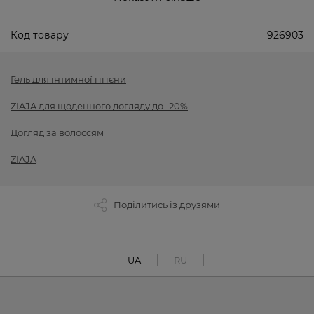
Код товару
926903
Гель для інтимної гігієни
ZIAJA для щоденного догляду до -20%
Догляд за волоссям
ZIAJA
Поділитись із друзями
UA
RU