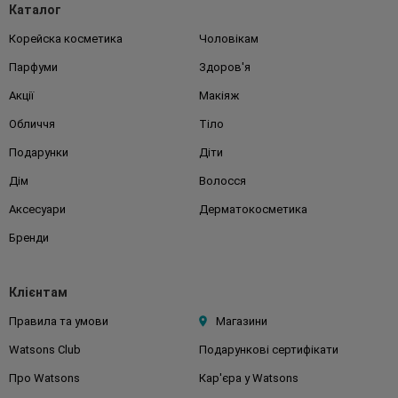
Каталог
Корейска косметика
Чоловікам
Парфуми
Здоров'я
Акції
Макіяж
Обличчя
Тіло
Подарунки
Діти
Дім
Волосся
Аксесуари
Дерматокосметика
Бренди
Клієнтам
Правила та умови
Магазини
Watsons Club
Подарункові сертифікати
Про Watsons
Кар'єра у Watsons