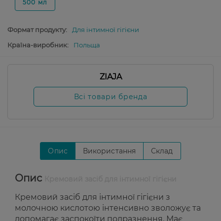
500 мл
Формат продукту:
Для інтимної гігієни
Країна-виробник:
Польща
ZIAJA
Всі товари бренда
Опис
Використання
Склад
Опис
Кремовий засіб для інтимної гігієни
Кремовий засіб для інтимної гігієни з
молочною кислотою інтенсивно зволожує та
допомагає заспокоїти подразнення. Має