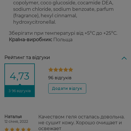
copolymer, coco glucoside, cocamide DEA,
sodium chloride, sodium benzoate, parfum
(fragrance), hexyl cinnamal,
hydroxycitronellal.
Зберігати при температурі від +5°С до +25°С.
Країна-виробник:
Польща
Рейтинг та відгуки
4,73
96 відгуків
З 96 відгуків
Наталья
Качеством геля осталась довольна.
12 січня, 2022
не сушит кожу. Хорошо очищает и
освежает