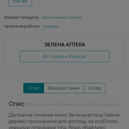
370 мл
Формат продукту:
Для інтимної гігієни
Країна-виробник:
Україна
ЗЕЛЕНА АПТЕКА
Всі товари бренда
Опис
Використання
Склад
Опис
Мило інтимне Зелена аптека Чайне дерево
Делікатне інтимне мило Зелена аптека Чайне
дерево
призначене для догляду за особливо
ніжними ділянками тіла. Воно дбайливо