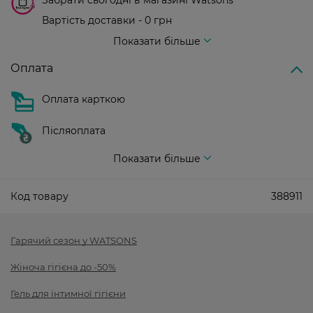
Забрати сьогодні в магазині Watsons
Вартість доставки - 0 грн
Вартість доставки - 99 грн, безкоштовна доставка від - 699 грн
Показати більше
Оплата
Оплата карткою
Післяоплата
Показати більше
Код товару
388911
Гарячий сезон у WATSONS
Жіноча гігієна до -50%
Гель для інтимної гігієни