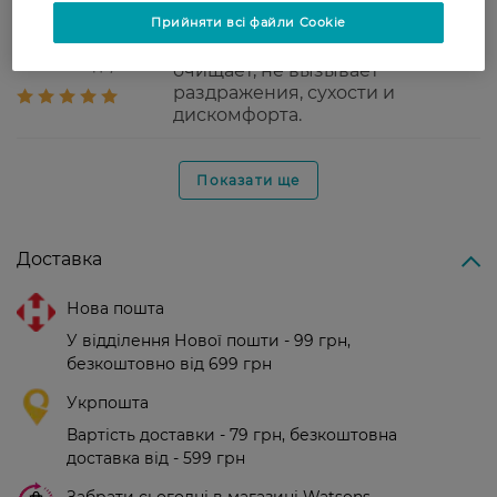
Прийняти всі файли Cookie
Тамара
Хорошо пенится и мягко
25 листопада, 2021
очищает, не вызывает
раздражения, сухости и
дискомфорта.
Показати ще
Доставка
Нова пошта
У відділення Нової пошти - 99 грн,
безкоштовно від 699 грн
Укрпошта
Вартість доставки - 79 грн, безкоштовна
доставка від - 599 грн