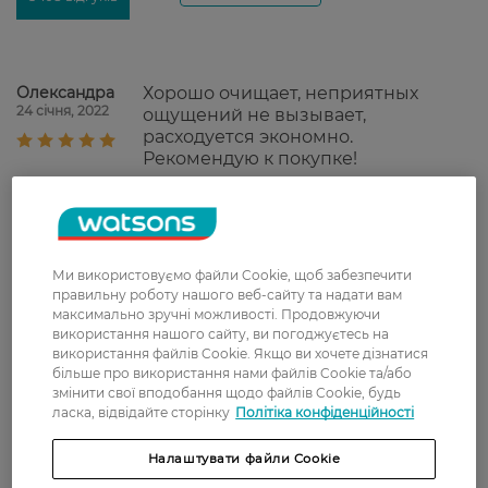
Олександра
Хорошо очищает, неприятных
24 січня, 2022
ощущений не вызывает,
расходуется экономно.
Рекомендую к покупке!
Оксана
Из всей линейки с чайным
18 січня, 2022
деревом мой самый любимый.
Отлично пениться, очищает, имеет
приятный запах свежести.
Ми використовуємо файли Cookie, щоб забезпечити
Большой объем, отличное
правильну роботу нашого веб-сайту та надати вам
качество. По скидке рекомендую.
максимально зручні можливості. Продовжуючи
використання нашого сайту, ви погоджуєтесь на
використання файлів Cookie. Якщо ви хочете дізнатися
Oksanka
Средство с нежным
більше про використання нами файлів Cookie та/або
16 грудня, 2021
ароматом,освежает хорошо.
змінити свої вподобання щодо файлів Cookie, будь
ласка, відвідайте сторінку
Політіка конфіденційності
Олена
має приємний аромат, добре
Налаштувати файли Cookie
10 грудня, 2021
вимивається