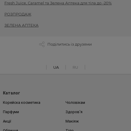
Fresh Juice, Caramel та Зелена Аптека для тіла до -20%
РОЗПРОДАЖ
ЗЕЛЕНА АПТЕКА
Поділитись із друзями
UA
RU
Каталог
Корейска косметика
Чоловікам
Парфуми
Здоров'я
Акції
Макіяж
Обличчя
Тіло