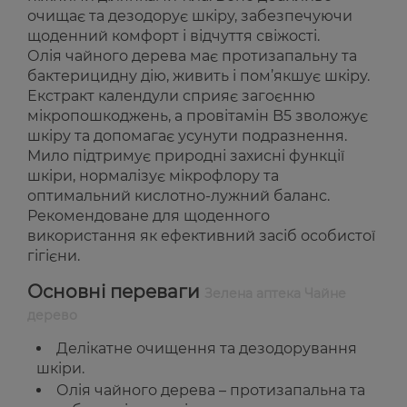
очищає та дезодорує шкіру, забезпечуючи
щоденний комфорт і відчуття свіжості.
Олія чайного дерева має протизапальну та
бактерицидну дію, живить і пом’якшує шкіру.
Екстракт календули сприяє загоєнню
мікропошкоджень, а провітамін B5 зволожує
шкіру та допомагає усунути подразнення.
Мило підтримує природні захисні функції
шкіри, нормалізує мікрофлору та
оптимальний кислотно-лужний баланс.
Рекомендоване для щоденного
використання як ефективний засіб особистої
гігієни.
Основні переваги
Зелена аптека Чайне
дерево
Делікатне очищення та дезодорування
шкіри.
Олія чайного дерева – протизапальна та