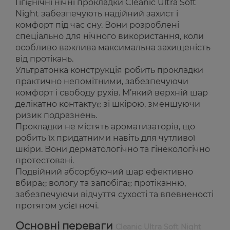
Гігієнічні нічні прокладки Cleanic Ultra Soft
Night забезпечують надійний захист і
комфорт під час сну. Вони розроблені
спеціально для нічного використання, коли
особливо важлива максимальна захищеність
від протікань.
Ультратонка конструкція робить прокладки
практично непомітними, забезпечуючи
комфорт і свободу рухів. М’який верхній шар
делікатно контактує зі шкірою, зменшуючи
ризик подразнень.
Прокладки не містять ароматизаторів, що
робить їх придатними навіть для чутливої
шкіри. Вони дерматологічно та гінекологічно
протестовані.
Подвійний абсорбуючий шар ефективно
вбирає вологу та запобігає протіканню,
забезпечуючи відчуття сухості та впевненості
протягом усієї ночі.
Основні переваги
Cleanic Ultra Soft Night