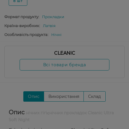
8 шт
Формат продукту:
Прокладки
Країна-виробник:
Латвія
Особливість продукта:
Нічні
CLEANIC
Всі товари бренда
Опис
Використання
Склад
Опис
нічних гігієнічних прокладок Cleanic Ultra
Soft Night