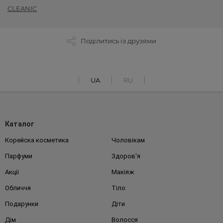
CLEANIC
Поділитись із друзями
UA
RU
Каталог
Корейска косметика
Чоловікам
Парфуми
Здоров'я
Акції
Макіяж
Обличчя
Тіло
Подарунки
Діти
Дім
Волосся