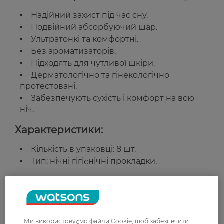
Надійний захист під час сну.
Подвійний абсорбуючий шар.
Ультратонкі та комфортні.
Без ароматизаторів.
Підходять для чутливої шкіри.
Дерматологічно та гінекологічно
протестовані.
Забезпечують сухість і комфорт на всю
ніч.
Характеристики:
Кількість в упаковці: 8 шт.
Тип: нічні гігієнічні прокладки.
Країна-виробник:
Латвія
Рейтинг та відгуки
Ми використовуємо файли Cookie, щоб забезпечити