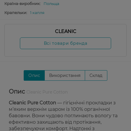
Країна-виробник:
Польща
Крапельки:
1 капля
CLEANIC
Всі товари бренда
Опис
Використання
Склад
Опис
Cleanic Pure Cotton
Cleanic Pure Cotton
— гігієнічні прокладки з
м’яким верхнім шаром із 100% органічної
бавовни. Вони чудово поглинають вологу та
ефективно захищають від протікання,
забезпечуючи комфорт. Надтонкі з