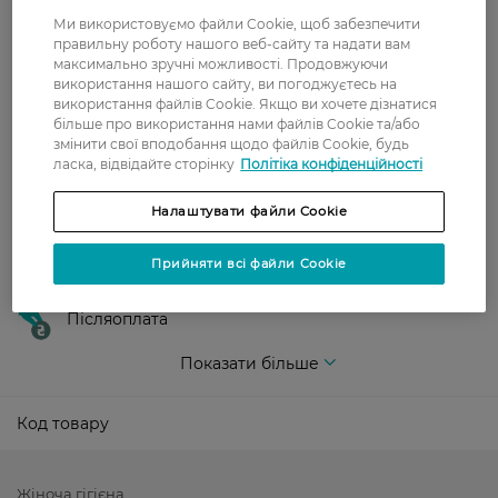
Укрпошта
Ми використовуємо файли Cookie, щоб забезпечити
правильну роботу нашого веб-сайту та надати вам
Вартість доставки - 79 грн, безкоштовна
максимально зручні можливості. Продовжуючи
доставка від - 599 грн
використання нашого сайту, ви погоджуєтесь на
використання файлів Cookie. Якщо ви хочете дізнатися
Забрати сьогодні в магазині Watsons
більше про використання нами файлів Cookie та/або
Вартість доставки - 0 грн
змінити свої вподобання щодо файлів Cookie, будь
ласка, відвідайте сторінку
Вартість доставки - 99 грн, безкоштовна доставка від - 699 грн
Політіка конфіденційності
Показати більше
Налаштувати файли Cookie
Оплата
Прийняти всі файли Cookie
Оплата карткою
Післяоплата
Показати більше
Код товару
Жіноча гігієна