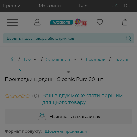
Бренди
Магазини
Блог
UA
RU
/
/
/
/
Тіло
Жіноча гігієна
Прокладки
Прокладки що
Прокладки щоденні Cleanic Pure 20 шт
0
Ваш відгук може стати першим
для цього товару
Наявність в магазинах
Формат продукту:
Щоденні прокладки