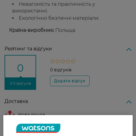
Невагомість та практичність у
використанні.
Екологічно безпечні матеріали.
Країна-виробник:
Польща
Рейтинг та відгуки
0
0 відгуків
З 0 відгуків
Доставка
Нова пошта
У відділення Нової пошти - 99 грн,
безкоштовно від 699 грн