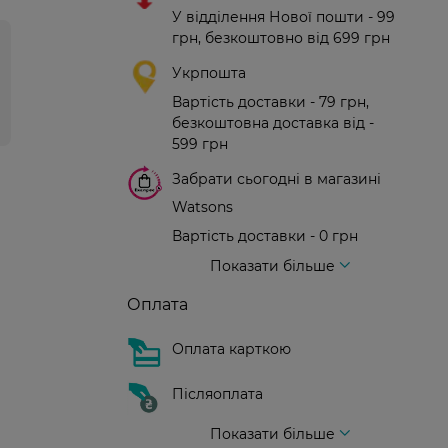
У відділення Нової пошти - 99
грн, безкоштовно від 699 грн
Укрпошта
Вартість доставки - 79 грн,
безкоштовна доставка від -
599 грн
Забрати сьогодні в магазині
Watsons
Вартість доставки - 0 грн
Вартість доставки - 99 грн, безкоштовна доставка від - 699 грн
Доставка кур'єром нової пошти
Вартість доставки - 150 грн (до парадного)
Показати більше
Оплата
Оплата карткою
Післяоплата
Показати більше