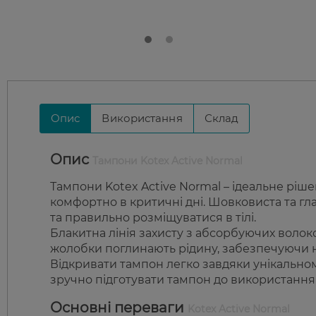
Опис
Використання
Склад
Опис
Тампони Kotex Active Normal
Тампони Kotex Active Normal – ідеальне рішен
комфортно в критичні дні. Шовковиста та гл
та правильно розміщуватися в тілі.
Блакитна лінія захисту з абсорбуючих волок
жолобки поглинають рідину, забезпечуючи над
Відкривати тампон легко завдяки унікальном
зручно підготувати тампон до використання 
Основні переваги
Kotex Active Normal