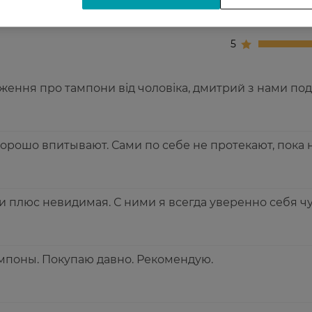
4
5
ження про тампони від чоловіка, дмитрий з нами под
орошо впитывают. Сами по себе не протекают, пока 
и плюс невидимая. С ними я всегда уверенно себя ч
мпоны. Покупаю давно. Рекомендую.