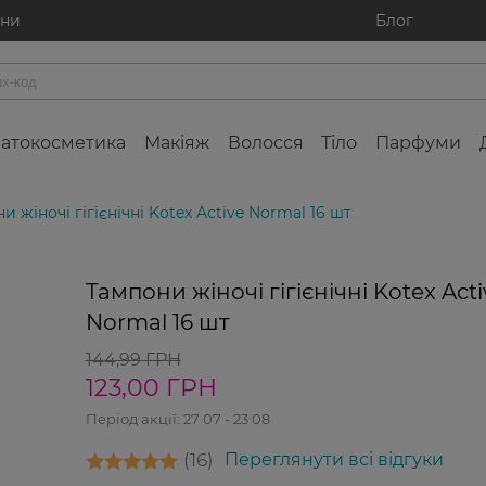
ини
Блог
атокосметика
Макіяж
Волосся
Тіло
Парфуми
и жіночі гігієнічні Kotex Active Normal 16 шт
Тампони жіночі гігієнічні Kotex Acti
Normal 16 шт
144,99 ГРН
123,00 ГРН
Період акції:
27 07 - 23 08
16
Переглянути всі відгуки