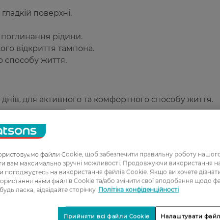
гладкій поверхні.
 поглинання рідини.
ого відкриття тампона.
о способу життя.
днів, для активного та комфортного способу життя.
ристовуємо файли Cookie, щоб забезпечити правильну роботу нашого
ати вам максимально зручні можливості. Продовжуючи використання 
ви погоджуєтесь на використання файлів Cookie. Якщо ви хочете дізнат
ористання нами файлів Cookie та/або змінити свої вподобання щодо ф
1
 будь ласка, відвідайте сторінку
Політіка конфіденційності
2
Прийняти всі файли Cookie
Налаштувати файл
3