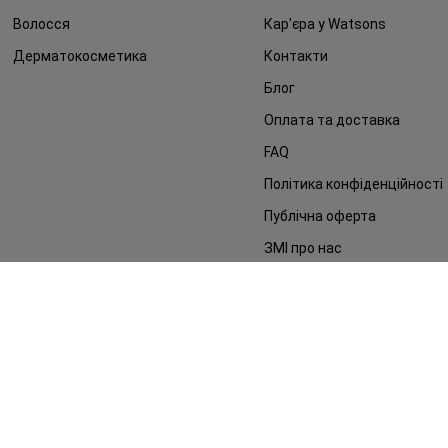
Волосся
Кар'єра у Watsons
Дерматокосметика
Контакти
Блог
Оплата та доставка
FAQ
Політика конфіденційності
Публічна оферта
ЗМІ про нас
Повернення замовлення
©2014 - 2026. Умови використання сайту