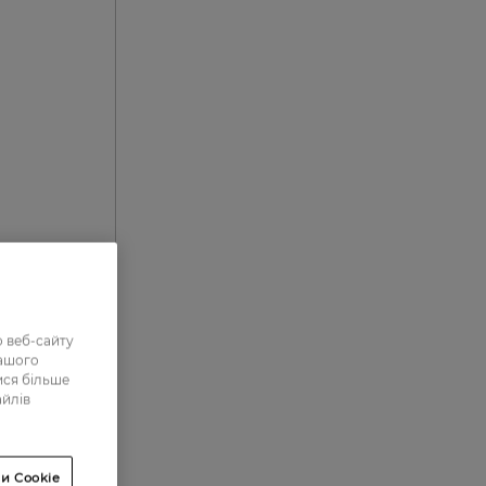
 веб-сайту
нашого
ися більше
айлів
0
0
и Cookie
1