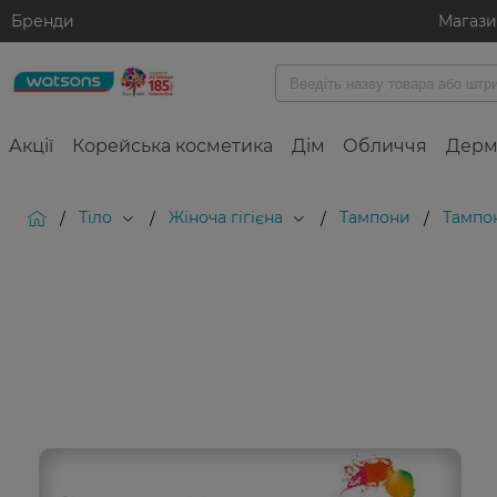
Бренди
Магаз
Акції
Корейська косметика
Дім
Обличчя
Дерм
Тіло
Жіноча гігієна
Тампони
Тампон
/
/
/
/