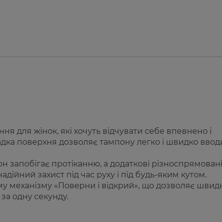
ня для жінок, які хочуть відчувати себе впевнено і
адка поверхня дозволяє тампону легко і швидко вво
он запобігає протіканню, а додаткові різноспрямован
ійний захист під час руху і під будь-яким кутом.
у механізму «Поверни і відкрий», що дозволяє швидк
за одну секунду.