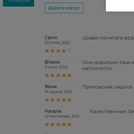
З 16 відгуків
Catrin
Цікаво почитати вра
30 січня, 2022
Віталія
Они довольно таки х
5 січня, 2022
наполнятся.
Женя
Прекрасная защита 
16 грудня, 2021
Наталія
Качественные та
23 листопада, 2021