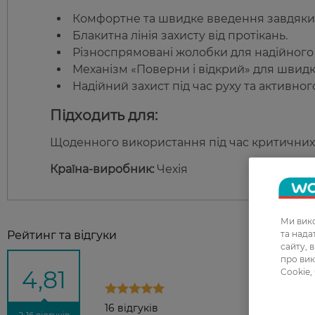
Комфортне та швидке введення завдяки 
Блакитна лінія захисту від протікань.
Різноспрямовані жолобки для надійного
Механізм «Поверни і відкрий» для швидк
Надійний захист під час руху та активног
Підходить для:
Щоденного використання під час критичних 
Країна-виробник:
Чехія
Ми вико
та над
Рейтинг та відгуки
сайту, 
про вик
4,81
Cookie,
16 відгуків