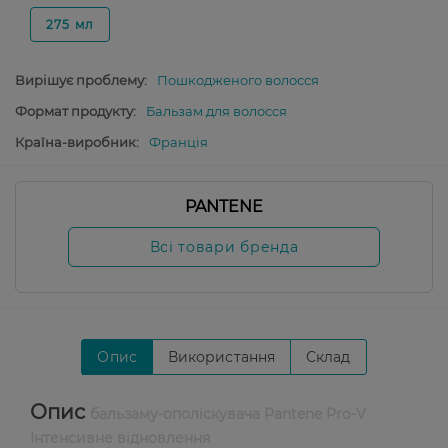
275 мл
Вирішує проблему:
Пошкодженого волосся
Формат продукту:
Бальзам для волосся
Країна-виробник:
Франція
PANTENE
Всі товари бренда
Опис
Використання
Склад
Опис
бальзаму-ополіскувача Pantene Pro-V
Інтенсивне відновлення