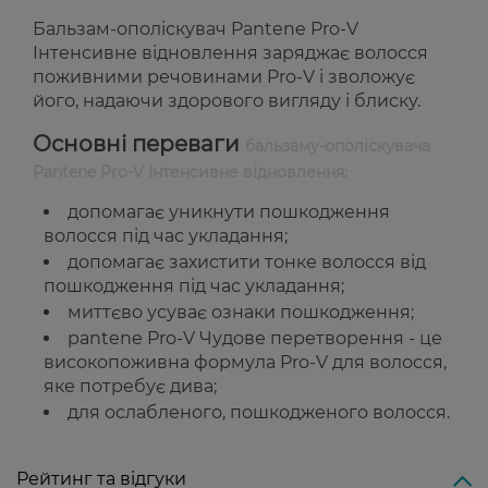
Бальзам-ополіскувач Pantene Pro-V
Інтенсивне відновлення заряджає волосся
поживними речовинами Pro-V і зволожує
його, надаючи здорового вигляду і блиску.
Основні переваги
бальзаму-ополіскувача
Pantene Pro-V Інтенсивне відновлення:
допомагає уникнути пошкодження
волосся під час укладання;
допомагає захистити тонке волосся від
пошкодження під час укладання;
миттєво усуває ознаки пошкодження;
pantene Pro-V Чудове перетворення - це
високопоживна формула Pro-V для волосся,
яке потребує дива;
для ослабленого, пошкодженого волосся.
Рейтинг та відгуки