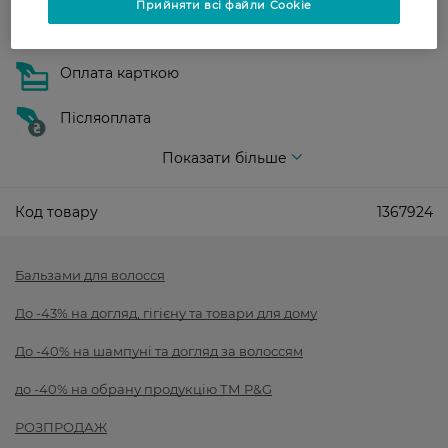
Прийняти всі файли Cookie
Оплата
Оплата карткою
Післяоплата
Показати більше
Код товару
1367924
Бальзами для волосся
До -43% на догляд, гігієну та товари для дому
До -40% на шампуні та догляд за волоссям
до -40% на обрану продукцію ТМ P&G
РОЗПРОДАЖ