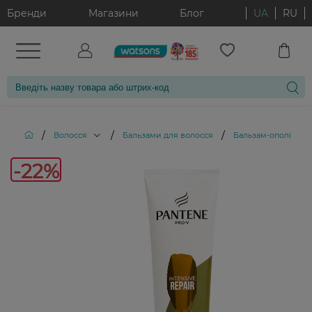
Бренди
Магазини
Блог
UA
RU
/
/
/
Волосся
Бальзами для волосся
Бальзам-ополіскува
-2
-22%