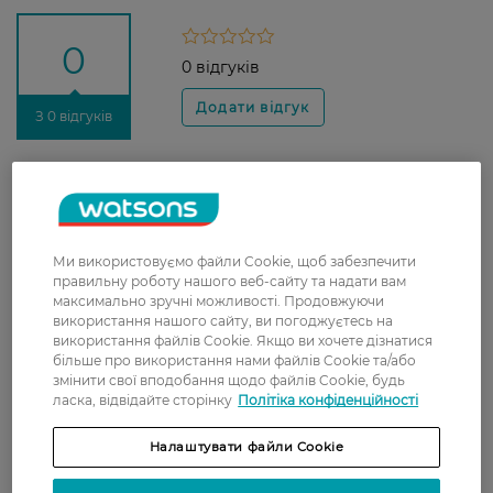
0
0 відгуків
З 0 відгуків
Доставка
Нова пошта
У відділення Нової пошти - 99 грн,
Ми використовуємо файли Cookie, щоб забезпечити
правильну роботу нашого веб-сайту та надати вам
безкоштовно від 699 грн
максимально зручні можливості. Продовжуючи
використання нашого сайту, ви погоджуєтесь на
Укрпошта
використання файлів Cookie. Якщо ви хочете дізнатися
Вартість доставки - 79 грн, безкоштовна
більше про використання нами файлів Cookie та/або
доставка від - 599 грн
змінити свої вподобання щодо файлів Cookie, будь
ласка, відвідайте сторінку
Політіка конфіденційності
Забрати сьогодні в магазині Watsons
Налаштувати файли Cookie
Вартість доставки - 0 грн
Вартість доставки - 99 грн, безкоштовна доставка від - 699 грн
Показати більше