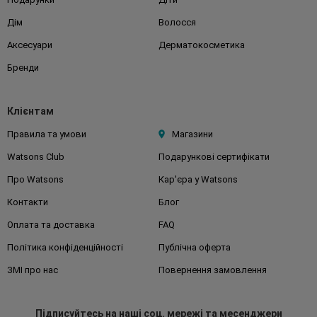
Дім
Волосся
Аксесуари
Дерматокосметика
Бренди
Клієнтам
Правила та умови
Магазини
Watsons Club
Подарункові сертифікати
Про Watsons
Кар'єра у Watsons
Контакти
Блог
Оплата та доставка
FAQ
Політика конфіденційності
Публічна оферта
ЗМІ про нас
Повернення замовлення
Підписуйтесь
на наші соц. мережі
та месенджери