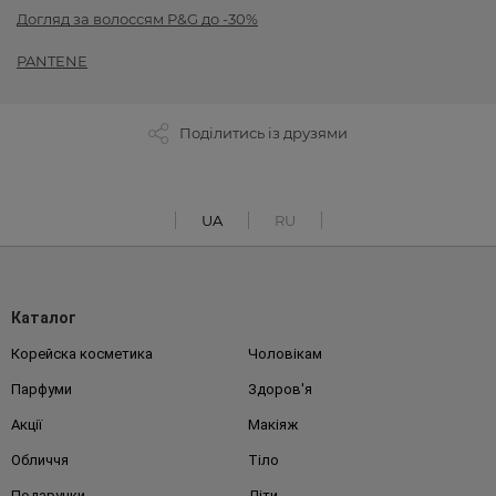
Догляд за волоссям P&G до -30%
PANTENE
Поділитись із друзями
UA
RU
Каталог
Корейска косметика
Чоловікам
Парфуми
Здоров'я
Акції
Макіяж
Обличчя
Тіло
Подарунки
Діти