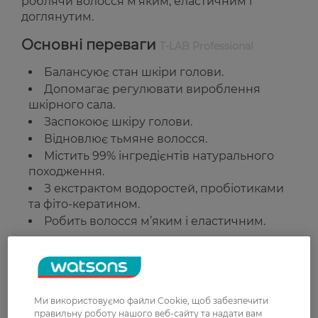
роблячи волосся м’яким, еластичним і
доглянутим.
Основні переваги
T-LAB Professional
Балансуює стан шкіри голови.
Допомагає регулювати вироблення
шкірного сала.
Заспокоює шкіру голови.
Відновлює тьмяне волосся.
Містить 99% інгредієнтів натурального
походження.
З екстрактом водоростей, пробіотиками
та фіто-кератином.
Робить волосся м’яким і еластичним.
Підходить для:
Жирної шкіри голови.
Тьмяного волосся, що потребує відновлення.
Ми використовуємо файли Cookie, щоб забезпечити
правильну роботу нашого веб-сайту та надати вам