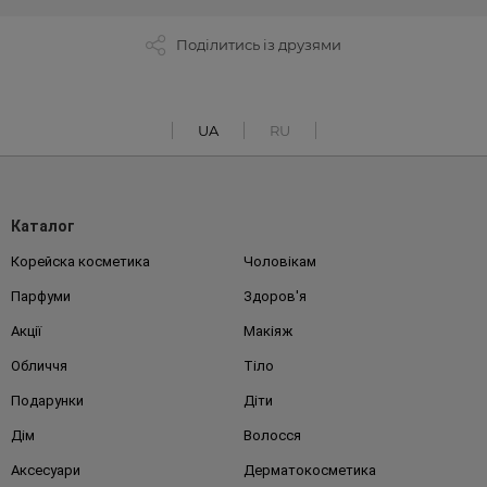
Поділитись із друзями
UA
RU
Каталог
Корейска косметика
Чоловікам
Парфуми
Здоров'я
Акції
Макіяж
Обличчя
Тіло
Подарунки
Діти
Дім
Волосся
Аксесуари
Дерматокосметика