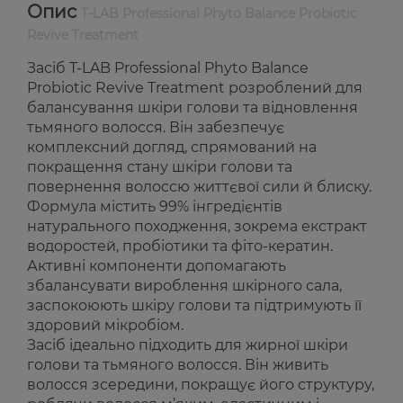
Опис
T-LAB Professional Phyto Balance Probiotic
Revive Treatment
Засіб T-LAB Professional Phyto Balance
Probiotic Revive Treatment розроблений для
балансування шкіри голови та відновлення
тьмяного волосся. Він забезпечує
комплексний догляд, спрямований на
покращення стану шкіри голови та
повернення волоссю життєвої сили й блиску.
Формула містить 99% інгредієнтів
натурального походження, зокрема екстракт
водоростей, пробіотики та фіто-кератин.
Активні компоненти допомагають
збалансувати вироблення шкірного сала,
заспокоюють шкіру голови та підтримують її
здоровий мікробіом.
Засіб ідеально підходить для жирної шкіри
голови та тьмяного волосся. Він живить
волосся зсередини, покращує його структуру,