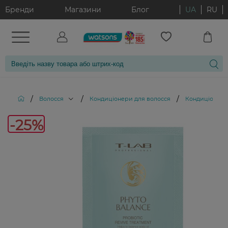
Бренди
Магазини
Блог
UA
RU
/
/
/
Волосся
Кондиціонери для волосся
Кондиціонер дл
-25%