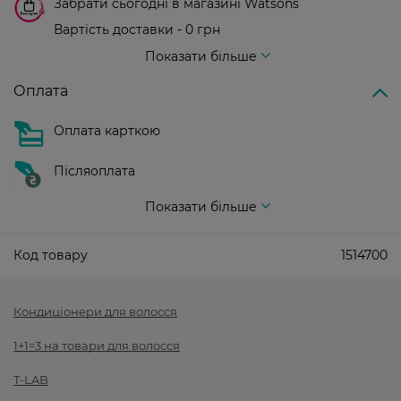
Забрати сьогодні в магазині Watsons
Вартість доставки - 0 грн
Вартість доставки - 99 грн, безкоштовна доставка від - 699 грн
Показати більше
Оплата
Оплата карткою
Післяоплата
Показати більше
Код товару
1514700
Кондиціонери для волосся
1+1=3 на товари для волосся
T-LAB