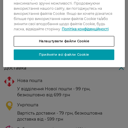
Країна-виробник:
Великобританія
максимально зручні можливості. Продовжуючи
використання нашого сайту, ви погоджуєтесь на
використання файлів Cookie. Якщо ви хочете дізнатися
Рейтинг та відгуки
більше про використання нами файлів Cookie та/або
змінити свої вподобання щодо файлів Cookie, будь
ласка, відвідайте сторінку
Політіка конфіденційності
0
0 відгуків
Налаштувати файли Cookie
З 0 відгуків
Прийняти всі файли Cookie
Доставка
Нова пошта
У відділення Нової пошти - 99 грн,
безкоштовно від 699 грн
Укрпошта
Вартість доставки - 79 грн, безкоштовна
доставка від - 599 грн