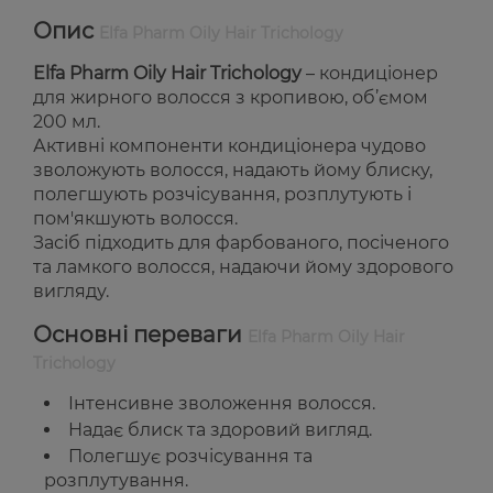
Опис
Elfa Pharm Oily Hair Trichology
Elfa Pharm Oily Hair Trichology
– кондиціонер
для жирного волосся з кропивою, об’ємом
200 мл.
Активні компоненти кондиціонера чудово
зволожують волосся, надають йому блиску,
полегшують розчісування, розплутують і
пом'якшують волосся.
Засіб підходить для фарбованого, посіченого
та ламкого волосся, надаючи йому здорового
вигляду.
Основні переваги
Elfa Pharm Oily Hair
Trichology
Інтенсивне зволоження волосся.
Надає блиск та здоровий вигляд.
Полегшує розчісування та
розплутування.