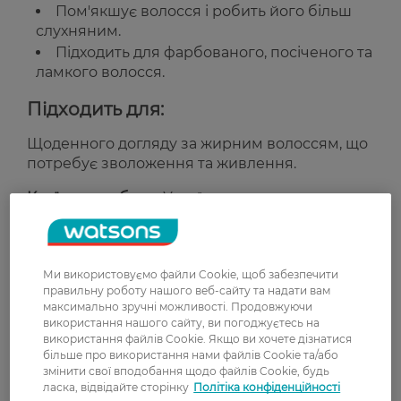
Пом'якшує волосся і робить його більш
слухняним.
Підходить для фарбованого, посіченого та
ламкого волосся.
Підходить для:
Щоденного догляду за жирним волоссям, що
потребує зволоження та живлення.
Країна-виробник:
Україна
Рейтинг та відгуки
Ми використовуємо файли Cookie, щоб забезпечити
правильну роботу нашого веб-сайту та надати вам
0
максимально зручні можливості. Продовжуючи
0 відгуків
використання нашого сайту, ви погоджуєтесь на
використання файлів Cookie. Якщо ви хочете дізнатися
З 0 відгуків
більше про використання нами файлів Cookie та/або
змінити свої вподобання щодо файлів Cookie, будь
ласка, відвідайте сторінку
Політіка конфіденційності