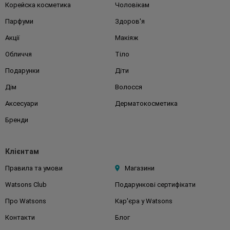
Корейска косметика
Чоловікам
Парфуми
Здоров'я
Акції
Макіяж
Обличчя
Тіло
Подарунки
Діти
Дім
Волосся
Аксесуари
Дерматокосметика
Бренди
Клієнтам
Правила та умови
Магазини
Watsons Club
Подарункові сертифікати
Про Watsons
Кар'єра у Watsons
Контакти
Блог