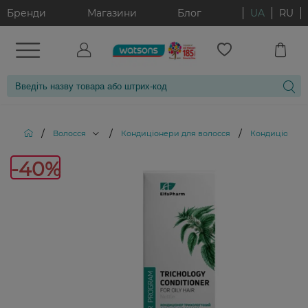
Бренди
Магазини
Блог
UA
RU
/
/
/
Волосся
Кондиціонери для волосся
Кондиціонер д
-40%
-40%