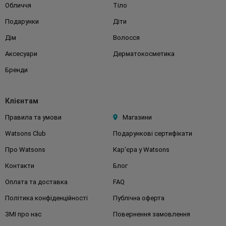
Обличчя
Тіло
Подарунки
Діти
Дім
Волосся
Аксесуари
Дерматокосметика
Бренди
Клієнтам
Правила та умови
Магазини
Watsons Club
Подарункові сертифікати
Про Watsons
Кар'єра у Watsons
Контакти
Блог
Оплата та доставка
FAQ
Політика конфіденційності
Публічна оферта
ЗМІ про нас
Повернення замовлення