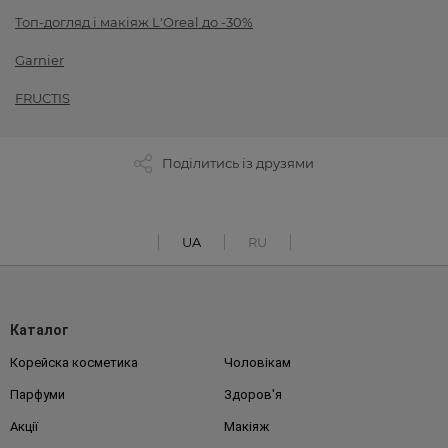
Топ-догляд і макіяж L'Oreal до -30%
Garnier
FRUCTIS
Поділитись із друзями
UA
RU
Каталог
Корейска косметика
Чоловікам
Парфуми
Здоров'я
Акції
Макіяж