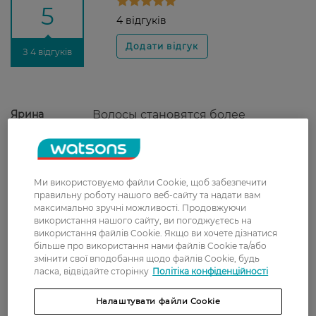
5
4 відгуків
З 4 відгуків
Ярина
Волосы становятся более
8 січня, 2022
послушные и не путаются. Цена
отличная.
Марина
Маска дуже сподобалася, волосся
Ми використовуємо файли Cookie, щоб забезпечити
29 жовтня, 2021
виглядає доглянутим та блискучим
правильну роботу нашого веб-сайту та надати вам
після використання.
максимально зручні можливості. Продовжуючи
використання нашого сайту, ви погоджуєтесь на
Світлана
Несмываемый уход отлично
використання файлів Cookie. Якщо ви хочете дізнатися
17 серпня, 2021
увлажняет волосы, добавляет
більше про використання нами файлів Cookie та/або
гладкость и придает волосам
змінити свої вподобання щодо файлів Cookie, будь
ласка, відвідайте сторінку
Політіка конфіденційності
ухоженный вид.
Наталия
Несмываемый уход отлично
Налаштувати файли Cookie
12 січня, 2021
увлажняет волосы, добавляет