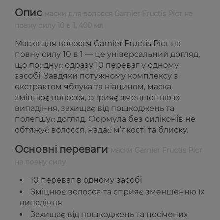
Опис
маски для волосся Garnier Fructis Ріст на
повну силу 10 в 1, 400 мл
Маска для волосся Garnier Fructis Ріст на
повну силу 10 в 1 — це універсальний догляд,
що поєднує одразу 10 переваг у одному
засобі. Завдяки потужному комплексу з
екстрактом яблука та ніацином, маска
зміцнює волосся, сприяє зменшенню їх
випадіння, захищає від пошкоджень та
полегшує догляд. Формула без силіконів не
обтяжує волосся, надає м’якості та блиску.
Основні переваги
маски Garnier Fructis Ріст
на повну силу
10 переваг в одному засобі
Зміцнює волосся та сприяє зменшенню їх
випадіння
Захищає від пошкоджень та посічених