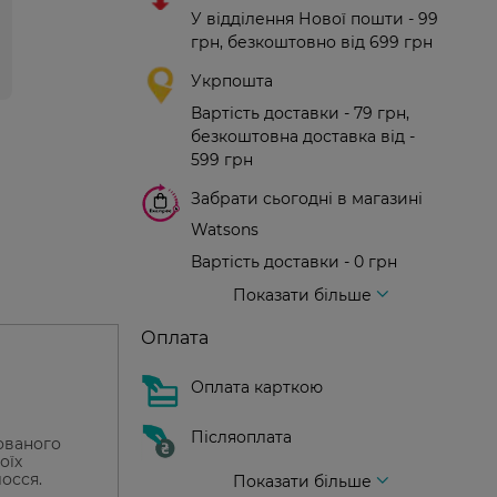
У відділення Нової пошти - 99
грн, безкоштовно від 699 грн
Укрпошта
Вартість доставки - 79 грн,
безкоштовна доставка від -
599 грн
Забрати сьогодні в магазині
Watsons
Вартість доставки - 0 грн
Вартість доставки - 99 грн, безкоштовна доставка від - 699 грн
Доставка кур'єром нової пошти
Вартість доставки - 150 грн (до парадного)
Показати більше
Оплата
Оплата карткою
Післяоплата
рованого
оїх
осся.
Показати більше