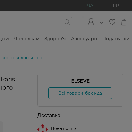
UA
RU
Діти
Чоловікам
Здоров'я
Аксесуари
Подарунки
ованого волосся 1 шт
Paris
ELSEVE
аного
Всі товари бренда
Доставка
Нова пошта