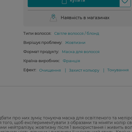
Наявність в магазинах
Типи волосся:
Світле волосся / блонд
Вирішує проблему:
Жовтизни
Формат продукту:
Маска для волосся
Країна-виробник:
Франція
Ефект:
Тонування
Очищення
Захист кольору
дбати про них зуміє тонуюча маска для освітленого та мелі
для того, щоб експериментувати з образами та міняти колір св
ми нейтралізує жовтизну після 1 використання і живить вол