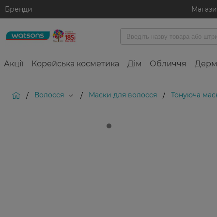
Бренди
Магаз
Акції
Корейська косметика
Дім
Обличчя
Дерм
Волосся
Маски для волосся
Тонуюча маск
/
/
/