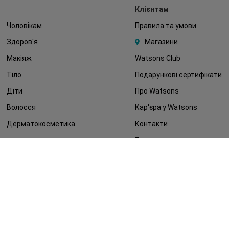
Клієнтам
Чоловікам
Правила та умови
Здоров'я
Магазини
Макіяж
Watsons Club
Тіло
Подарункові сертифікати
Діти
Про Watsons
Волосся
Кар'єра у Watsons
Дерматокосметика
Контакти
Блог
Оплата та доставка
FAQ
Політика конфіденційності
Публічна оферта
ЗМІ про нас