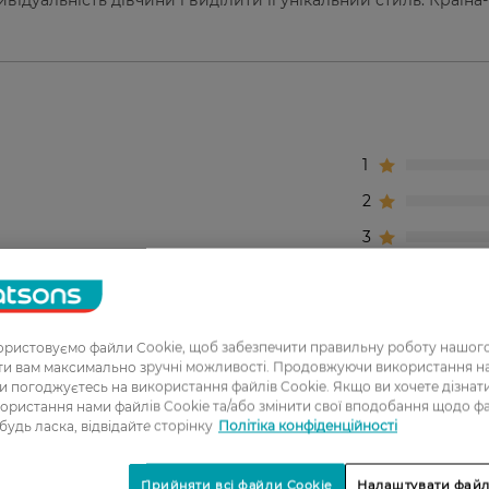
відуальність дівчини і виділити її унікальний стиль. Країна-
1
2
3
4
5
ристовуємо файли Cookie, щоб забезпечити правильну роботу нашого
ати вам максимально зручні можливості. Продовжуючи використання 
ньої якості - шампунь з цієї ж серії жовтизну прибир
ви погоджуєтесь на використання файлів Cookie. Якщо ви хочете дізнат
 масок краще живить волосся. Напевно, наступного р
ористання нами файлів Cookie та/або змінити свої вподобання щодо ф
єї ж серії, а маску - іншої.
 будь ласка, відвідайте сторінку
Політіка конфіденційності
 рыжину на светлых волосах нейтрализует. Очень пр
Прийняти всі файли Cookie
Налаштувати файл