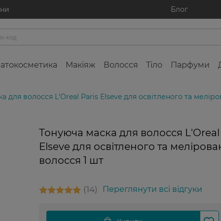
ини
Блог
атокосметика
Макіяж
Волосся
Тіло
Парфуми
а для волосся L'Oreal Paris Elseve для освітленого та мелір
Тонуюча маска для волосся L'Oreal 
Elseve для освітленого та меліров
волосся 1 шт
14
Переглянути всі відгуки