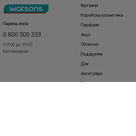
Каталог
Корейска косметика
Гаряча лінія
Парфуми
0 800 300 333
Акції
Обличчя
З 9:00 до 19:00
Без вихідних
Подарунки
Дім
Аксесуари
Бренди