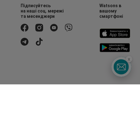
Підписуйтесь
Watsons в
на наші соц. мережі
вашому
та месенджери
смартфоні
x