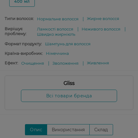
400 мл
Типи волосся:
Жирне волосся
Нормальне волосся
Вирішує
Ламкості волосся
Неживого волосся
проблему:
Швидко жирніють
Формат продукту:
Шампунь для волосся
Країна-виробник:
Німеччина
Ефект:
Живлення
Очищення
Зволоження
Gliss
Всі товари бренда
Опис
Використання
Склад