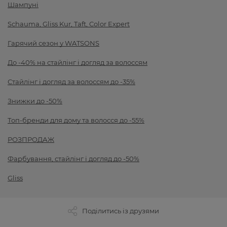
Шампуні
Schauma, Gliss Kur, Taft, Color Expert
Гарячий сезон у WATSONS
До -40% на стайлінг і догляд за волоссям
Стайлінг і догляд за волоссям до -35%
Знижки до -50%
Топ-бренди для дому та волосся до -55%
РОЗПРОДАЖ
Фарбування, стайлінг і догляд до -50%
Gliss
Поділитись із друзями