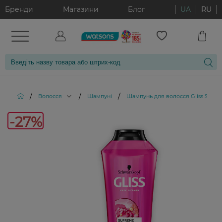
Бренди
Магазини
Блог
UA
RU
/
/
/
Волосся
Шампуні
Шампунь для волосся Gliss Supr
-27%