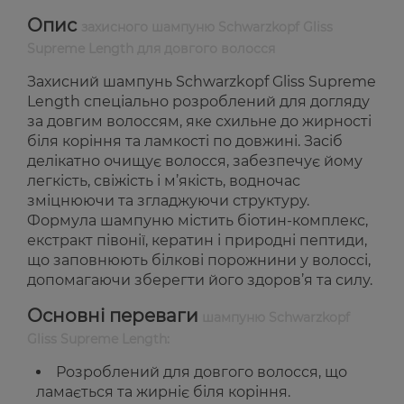
Опис
захисного шампуню Schwarzkopf Gliss
Supreme Length для довгого волосся
Захисний шампунь Schwarzkopf Gliss Supreme
Length спеціально розроблений для догляду
за довгим волоссям, яке схильне до жирності
біля коріння та ламкості по довжині. Засіб
делікатно очищує волосся, забезпечує йому
легкість, свіжість і м’якість, водночас
зміцнюючи та згладжуючи структуру.
Формула шампуню містить біотин-комплекс,
екстракт півонії, кератин і природні пептиди,
що заповнюють білкові порожнини у волоссі,
допомагаючи зберегти його здоров’я та силу.
Основні переваги
шампуню Schwarzkopf
Gliss Supreme Length:
Розроблений для довгого волосся, що
ламається та жирніє біля коріння.