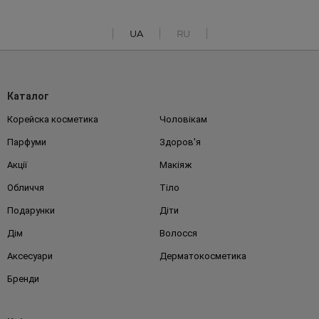
UA
RU
Каталог
Корейска косметика
Чоловікам
Парфуми
Здоров'я
Акції
Макіяж
Обличчя
Тіло
Подарунки
Діти
Дім
Волосся
Аксесуари
Дерматокосметика
Бренди