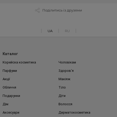
Поділитись із друзями
UA
RU
Каталог
Корейска косметика
Чоловікам
Парфуми
Здоров'я
Акції
Макіяж
Обличчя
Тіло
Подарунки
Діти
Дім
Волосся
Аксесуари
Дерматокосметика