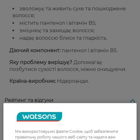
зволожує та живить сухе та пошкоджене
волосся;
містить пантенол і вітамін В5;
зміцнює та захищає волосся;
надає волоссю блиск та гладкість.
Діючий компонент:
пантенол і вітамін В5.
Яку проблему вирішує?
Допомагає
позбутися сухості волосся, ніжно очищуючи.
Країна-виробник:
Нідерланди.
Рейтинг та відгуки
0
0 відгуків
Ми використовуємо файли Cookie, щоб забезпечити
З 0 відгуків
правильну роботу нашого веб-сайту та надати вам