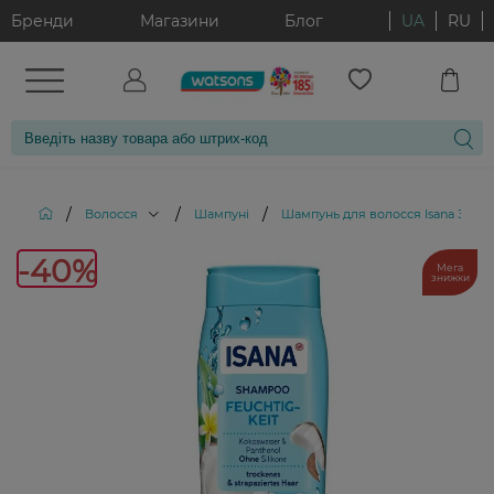
Бренди
Магазини
Блог
UA
RU
/
/
/
Волосся
Шампуні
Шампунь для волосся Isana Зво
-40%
Мега
знижки