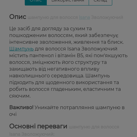
Опис
Використання
Склад
Опис
шампуню для волосся
Isana
Зволожуючий
Це засіб для догляду за сухим та
пошкодженим волоссям, який забезпечує
інтенсивне зволоження, живлення та блиск.
Шампунь
для волосся Isana Зволожуючий
містить пантенол і вітамін В5, які пом'якшують
волосся, зміцнюють його структуру та
захищають від негативного впливу
навколишнього середовища. Шампунь
підходить для щоденного використання та
робить волосся гладеньким, еластичним та
сяючим.
Важливо!
Уникайте потрапляння шампуню в
очі
Основні переваги
шампуню для волосся
Isana Зволожуючий: