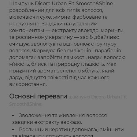
Шампунь Dicora Urban Fit Smooth&Shine
розроблений для всіх типів волосся,
включаючи сухе, жирне, фарбоване та
неслухняне. Завдяки натуральним
компонентам — екстракту авокадо, моринги
та рослинному кератину — засіб дбайливо
очищує, зволожує та відновлює структуру
волосся. Формула без силіконів і парабенів
допомагає запобігти ламкості, надає волоссю
м’якість, блиск та природну гладкість. Має
приємний аромат зеленого яблука, який
дарує відчуття свіжості під час кожного
використання.
Основні переваги
шампуню Dicora Urban Fit
Smooth&Shine:
Зволоження та живлення волосся
завдяки екстракту авокадо.
Рослинний кератин допомагає зміцнити
та відновити структуру волосся.