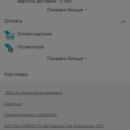
Вартість доставки - 0 грн
Вартість доставки - 99 грн, безкоштовна доставка від - 699 грн
Показати більше
Оплата
Оплата карткою
Післяоплата
Показати більше
Код товару
-50% на обраний асортимент
Шампуні
Гарячий сезон у WATSONS
DICORA URBAN FIT: догляд для тіла та волосся -25%