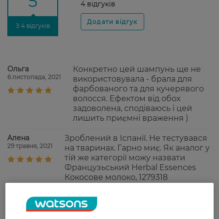
5
4 відгуків
З 4 відгуків
Ольга
Конкретно цей шампунь ще не
6 листопада, 2021
використовувала - брала для
фарбованого та для кучерявого
волосся. Ефектом від обох
задоволена, сподіваюсь і цей
лишить приємні враження )
Aлена
Зроблений в Іспанії. Не тестувався
29 травня, 2021
на тваринах. Гарно миє. Як аналог у
тій же категорії можу назвати
Французьський Herbal Essences
Кокосове молоко, 1279318
Ольга
Отличный шампунь с очень
26 лютого, 2021
приятным ароматом.