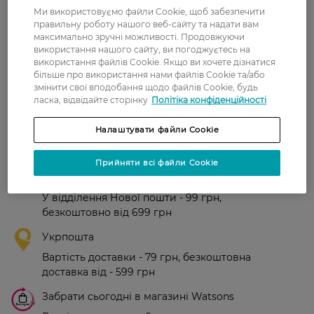
Ми використовуємо файли Cookie, щоб забезпечити
правильну роботу нашого веб-сайту та надати вам
Елена
Очень понравился этот
максимально зручні можливості. Продовжуючи
16 грудня, 2020
шампунь,как и другие продукты
використання нашого сайту, ви погоджуєтесь на
этого испанского бренда.
використання файлів Cookie. Якщо ви хочете дізнатися
більше про використання нами файлів Cookie та/або
змінити свої вподобання щодо файлів Cookie, будь
Показати ще
ласка, відвідайте сторінку
Політіка конфіденційності
Налаштувати файли Cookie
Доставка
Прийняти всі файли Cookie
Нова пошта
У відділення Нової пошти - 99 грн,
безкоштовно від 699 грн
Укрпошта
Вартість доставки - 79 грн, безкоштовна
доставка від - 599 грн
Забрати сьогодні в магазині Watsons