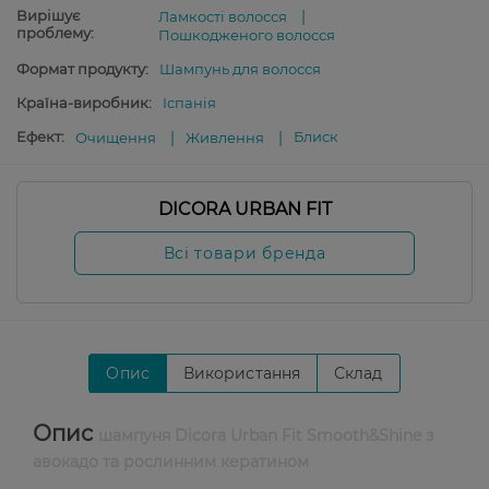
Вирішує
Ламкості волосся
проблему:
Пошкодженого волосся
Формат продукту:
Шампунь для волосся
Країна-виробник:
Іспанія
Ефект:
Блиск
Очищення
Живлення
DICORA URBAN FIT
Всі товари бренда
Опис
Використання
Склад
Опис
шампуня Dicora Urban Fit Smooth&Shine з
авокадо та рослинним кератином