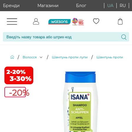
Бренди
Магазини
Блог
UA
RU
/
/
/
Волосся
Шампунь проти лупи
Шампунь проти лупи 
-20%