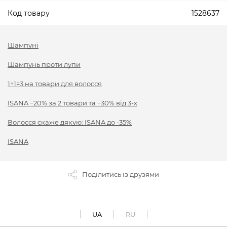
Код товару
1528637
Шампуні
Шампунь проти лупи
1+1=3 на товари для волосся
ISANA −20% за 2 товари та −30% від 3-х
Волосся скаже дякую: ISANA до -35%
ISANA
Поділитись із друзями
UA
RU