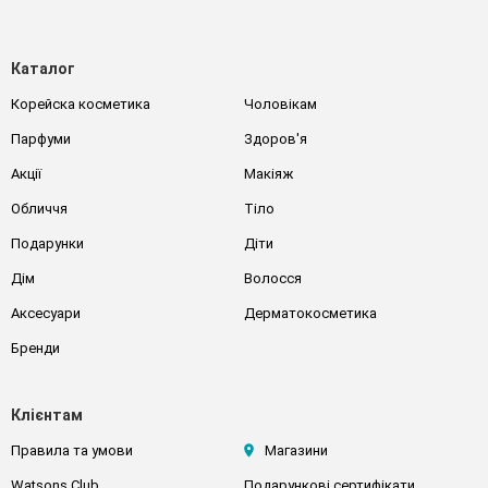
Каталог
Корейска косметика
Чоловікам
Парфуми
Здоров'я
Акції
Макіяж
Обличчя
Тіло
Подарунки
Діти
Дім
Волосся
Аксесуари
Дерматокосметика
Бренди
Клієнтам
Правила та умови
Магазини
Watsons Club
Подарункові сертифікати