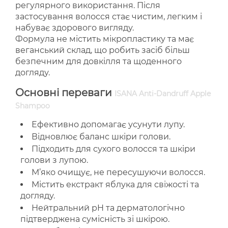
регулярного використання. Після
застосування волосся стає чистим, легким і
набуває здорового вигляду.
Формула не містить мікропластику та має
веганський склад, що робить засіб більш
безпечним для довкілля та щоденного
догляду.
Основні переваги
ISANA Anti-Dandruff Apple
Shampoo
Ефективно допомагає усунути лупу.
Відновлює баланс шкіри голови.
Підходить для сухого волосся та шкіри
голови з лупою.
М’яко очищує, не пересушуючи волосся.
Містить екстракт яблука для свіжості та
догляду.
Нейтральний pH та дерматологічно
підтверджена сумісність зі шкірою.