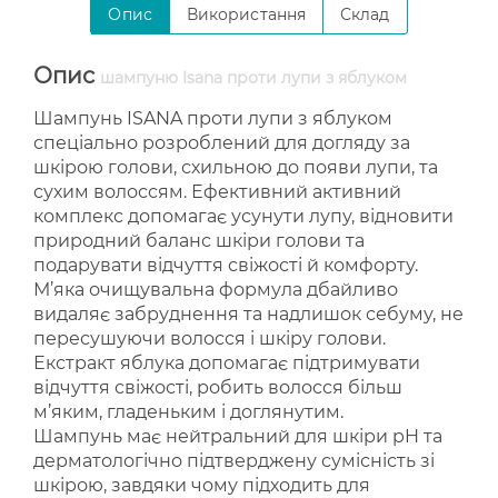
Опис
Використання
Склад
Опис
шампуню Isana проти лупи з яблуком
Шампунь ISANA проти лупи з яблуком
спеціально розроблений для догляду за
шкірою голови, схильною до появи лупи, та
сухим волоссям. Ефективний активний
комплекс допомагає усунути лупу, відновити
природний баланс шкіри голови та
подарувати відчуття свіжості й комфорту.
М’яка очищувальна формула дбайливо
видаляє забруднення та надлишок себуму, не
пересушуючи волосся і шкіру голови.
Екстракт яблука допомагає підтримувати
відчуття свіжості, робить волосся більш
м’яким, гладеньким і доглянутим.
Шампунь має нейтральний для шкіри pH та
дерматологічно підтверджену сумісність зі
шкірою, завдяки чому підходить для