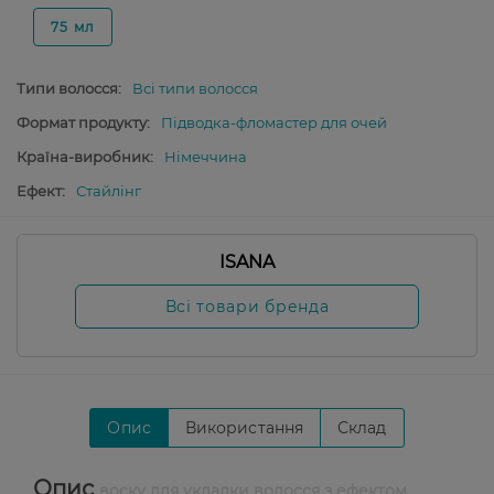
75 мл
Типи волосся:
Всі типи волосся
Формат продукту:
Підводка-фломастер для очей
Країна-виробник:
Німеччина
Ефект:
Стайлінг
ISANA
Всі товари бренда
Опис
Використання
Склад
Опис
воску для укладки волосся з ефектом