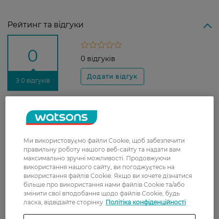
Рейтинг та відгуки
0
0 відгуків
З 0 відгуків
Доставка
Нова пошта
Ми використовуємо файли Cookie, щоб забезпечити
У відділення Нової пошти - 99 грн,
правильну роботу нашого веб-сайту та надати вам
безкоштовно від 699 грн
максимально зручні можливості. Продовжуючи
використання нашого сайту, ви погоджуєтесь на
Укрпошта
використання файлів Cookie. Якщо ви хочете дізнатися
більше про використання нами файлів Cookie та/або
Вартість доставки - 79 грн, безкоштовна
змінити свої вподобання щодо файлів Cookie, будь
доставка від - 599 грн
ласка, відвідайте сторінку
Політіка конфіденційності
Забрати сьогодні в магазині Watsons