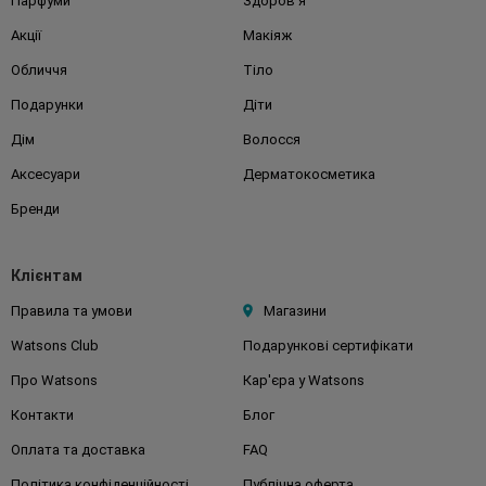
Парфуми
Здоров'я
Акції
Макіяж
Обличчя
Тіло
Подарунки
Діти
Дім
Волосся
Аксесуари
Дерматокосметика
Бренди
Клієнтам
Правила та умови
Магазини
Watsons Club
Подарункові сертифікати
Про Watsons
Кар'єра у Watsons
Контакти
Блог
Оплата та доставка
FAQ
Політика конфіденційності
Публічна оферта