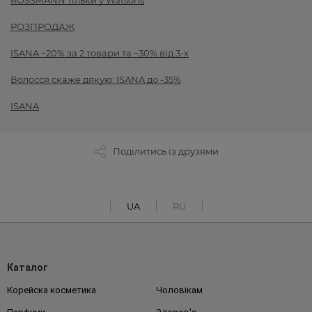
ROSSMANN тільки у Watsons
РОЗПРОДАЖ
ISANA −20% за 2 товари та −30% від 3-х
Волосся скаже дякую: ISANA до -35%
ISANA
Поділитись із друзями
UA
RU
Каталог
Корейска косметика
Чоловікам