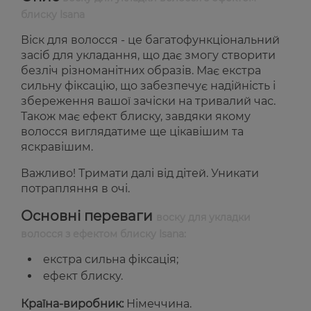
блиску Isana
Віск для волосся - це багатофункціональний
засіб для укладання, що дає змогу створити
безліч різноманітних образів. Має екстра
сильну фіксацію, що забезпечує надійність і
збереження вашої зачіски на тривалий час.
Також має ефект блиску, завдяки якому
волосся виглядатиме ще цікавішим та
яскравішим.
Важливо! Тримати далі від дітей. Уникати
потрапляння в очі.
Основні переваги
воску для укладки
волосся з ефектом блиску Isana:
екстра сильна фіксація;
ефект блиску.
Країна-виробник:
Німеччина.