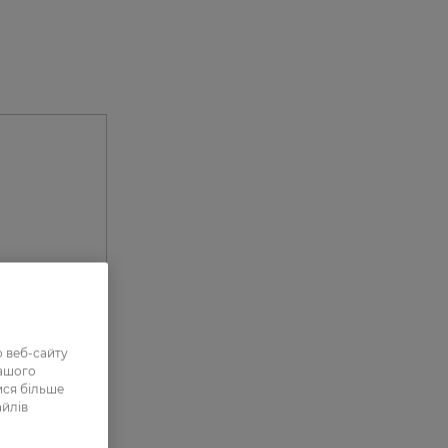
ефект
нні з
ових
 веб-сайту
нашого
ися більше
айлів