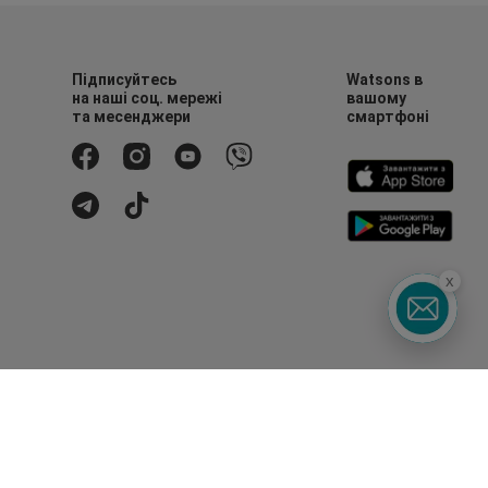
Підписуйтесь
Watsons в
на наші соц. мережі
вашому
та месенджери
смартфоні
x