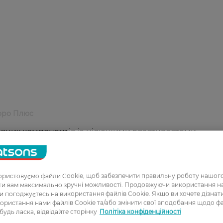
Боро Плюс
одних компонентів із цілющими властивостями.
ть до складу крему, має підсилений терапевтичний 
рецептур традиційної аюрведичної медицини в поєдна
 Це крем номер один для захисту вашої шкіри. Це
родини, що поєднує в собі результати передових наук
ристовуємо файли Cookie, щоб забезпечити правильну роботу нашого
ати вам максимально зручні можливості. Продовжуючи використання 
ечує шкірі довготривалий догляд.
ви погоджуєтесь на використання файлів Cookie. Якщо ви хочете дізнат
ористання нами файлів Cookie та/або змінити свої вподобання щодо ф
 будь ласка, відвідайте сторінку
Політіка конфіденційності