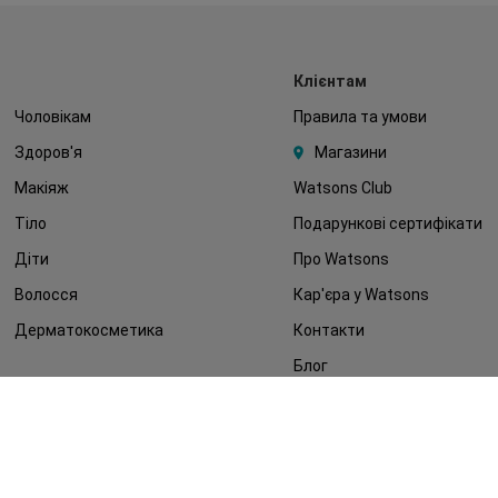
Клієнтам
Чоловікам
Правила та умови
Здоров'я
Магазини
Макіяж
Watsons Club
Тіло
Подарункові сертифікати
Діти
Про Watsons
Волосся
Кар'єра у Watsons
Дерматокосметика
Контакти
Блог
Оплата та доставка
FAQ
Політика конфіденційності