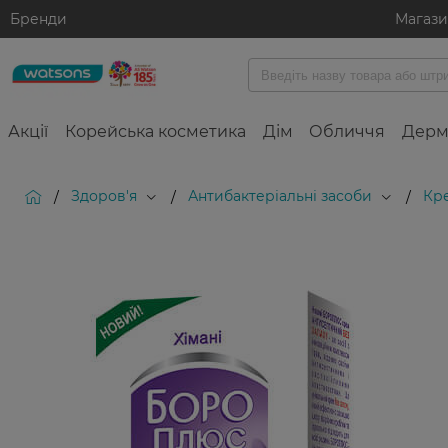
Бренди
Магаз
Акції
Корейська косметика
Дім
Обличчя
Дерм
Здоров'я
Антибактеріальні засоби
Кре
/
/
/