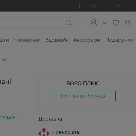
UA
RU
Діти
Чоловікам
Здоров'я
Аксесуари
Подарунки
5 мл
мані
БОРО ПЛЮС
Всі товари бренда
им для
Доставка
Нова пошта