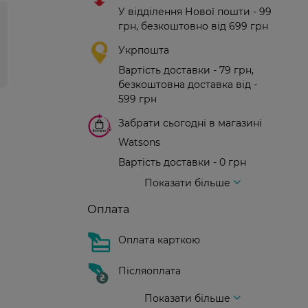
У відділення Нової пошти - 99
грн, безкоштовно від 699 грн
Укрпошта
Вартість доставки - 79 грн,
безкоштовна доставка від -
599 грн
Забрати сьогодні в магазині
Watsons
Вартість доставки - 0 грн
Вартість доставки - 99 грн, безкоштовна доставка від - 699 грн
Доставка кур'єром нової пошти
Вартість доставки - 150 грн (до парадного)
Показати більше
Оплата
Оплата карткою
Післяоплата
Показати більше