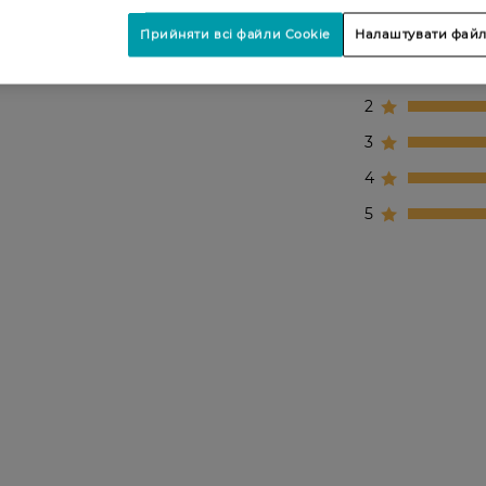
Прийняти всі файли Cookie
Налаштувати файл
1
2
3
4
5