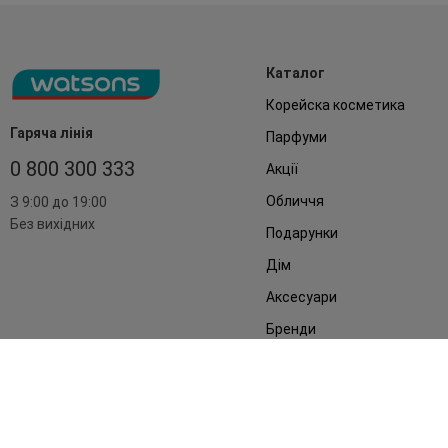
Каталог
Корейска косметика
Гаряча лінія
Парфуми
0 800 300 333
Акції
Обличчя
З 9:00 до 19:00
Без вихідних
Подарунки
Дім
Аксесуари
Бренди