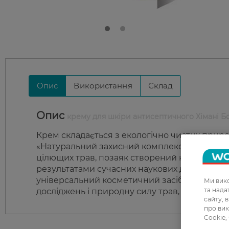
Опис
Використання
Склад
Опис
крему для шкіри антисептичного Хімані 
Крем складається з екологічно чистих прир
«Натуральний захисний комплекс», що входи
цілющих трав, позаяк створений на основі 
результатами сучасних наукових досліджень.
універсальний косметичний засіб для всієї 
Ми вико
та над
досліджень і природну силу трав, що забезп
сайту, 
про вик
Cookie,