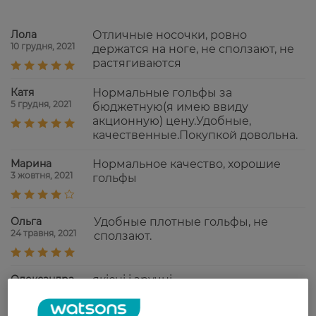
Лола
Отличные носочки, ровно
10 грудня, 2021
держатся на ноге, не сползают, не
растягиваются
Катя
Нормальные гольфы за
5 грудня, 2021
бюджетную(я имею ввиду
акционную) цену.Удобные,
качественные.Покупкой довольна.
Марина
Нормальное качество, хорошие
3 жовтня, 2021
гольфы
Ольга
Удобные плотные гольфы, не
24 травня, 2021
сползают.
Олександра
якісні і зручні
27 квітня, 2021