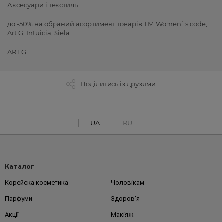
Аксесуари і текстиль
до -50% на обраний асортимент товарів ТМ Women`s code,
Art G, Intuicia, Siela
ART G
Поділитись із друзями
UA
RU
Каталог
Корейска косметика
Чоловікам
Парфуми
Здоров'я
Акції
Макіяж