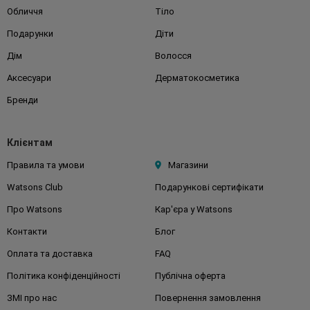
Обличчя
Тіло
Подарунки
Діти
Дім
Волосся
Аксесуари
Дерматокосметика
Бренди
Клієнтам
Правила та умови
Магазини
Watsons Club
Подарункові сертифікати
Про Watsons
Кар'єра у Watsons
Контакти
Блог
Оплата та доставка
FAQ
Політика конфіденційності
Публічна оферта
ЗМІ про нас
Повернення замовлення