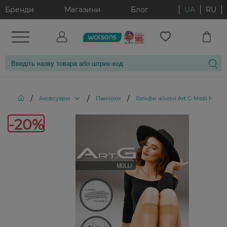
Бренди
Магазини
Блог
UA
RU
/
/
/
Аксесуари
Панчохи
Гольфи жіночі Art G Molli Nero 
-20%