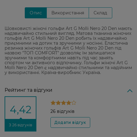
Опис
Використання
Склад
Шовковисті жіночі гольфи Art G Molli Nero 20 Den мають
надзвичайно стильний вигляд. Матова тканина жіночих
гольфів Art G Molli Nero 20 Den робить їх надзвичайно
приємними на дотик та зручними у носінні. Еластична
резинка жіночих гольфів Art G Molli Nero 20 Den під
назвою "ТОП COMFORT" дозволяє їм залишатися
зручними та комфортними навіть під час занять
спортом чи активного відпочинку. Гольфи жіночі Art G
Molli Nero 20 Den є надзвичайно стильними та надійним
у використанні. Країна-виробник: Україна.
Рейтинг та відгуки
4,42
26 відгуків
З 26 відгуків