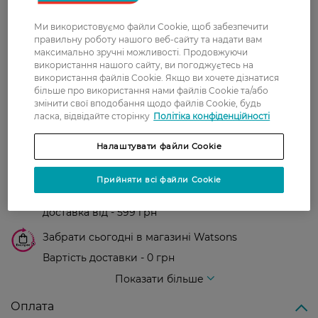
Ми використовуємо файли Cookie, щоб забезпечити
Показати ще
правильну роботу нашого веб-сайту та надати вам
максимально зручні можливості. Продовжуючи
використання нашого сайту, ви погоджуєтесь на
використання файлів Cookie. Якщо ви хочете дізнатися
Доставка
більше про використання нами файлів Cookie та/або
змінити свої вподобання щодо файлів Cookie, будь
Нова пошта
ласка, відвідайте сторінку
Політіка конфіденційності
У відділення Нової пошти - 99 грн,
Налаштувати файли Cookie
безкоштовно від 699 грн
Укрпошта
Прийняти всі файли Cookie
Вартість доставки - 79 грн, безкоштовна
доставка від - 599 грн
Забрати сьогодні в магазині Watsons
Вартість доставки - 0 грн
Вартість доставки - 99 грн, безкоштовна доставка від - 699 грн
Показати більше
Оплата