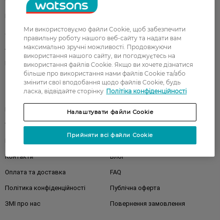
Обличчя
Тіло
Подарунки
Діти
Ми використовуємо файли Cookie, щоб забезпечити
Дім
Волосся
правильну роботу нашого веб-сайту та надати вам
максимально зручні можливості. Продовжуючи
Аксесуари
Дерматокосметика
використання нашого сайту, ви погоджуєтесь на
Бренди
використання файлів Cookie. Якщо ви хочете дізнатися
більше про використання нами файлів Cookie та/або
змінити свої вподобання щодо файлів Cookie, будь
ласка, відвідайте сторінку
Політіка конфіденційності
Клієнтам
Правила та умови
Магазини
Налаштувати файли Cookie
Watsons Club
Подарункові сертифікати
Прийняти всі файли Cookie
Про Watsons
Кар'єра у Watsons
Контакти
Блог
Оплата та доставка
FAQ
Політика конфіденційності
Публічна оферта
ЗМІ про нас
Повернення замовлення