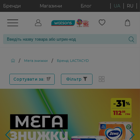
Бренди
Магазини
Блог
UA
RU
/
/
Мега знижки
Бренд: LACTACYD
Сортувати за:
Фільтр