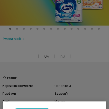
Умови акції
UA
RU
Каталог
Корейска косметика
Чоловікам
Парфуми
Здоров'я
Акції
Макіяж