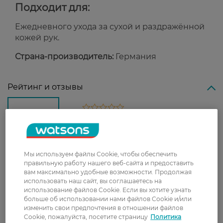
Подходит для:
Ежедневного ухода за сухой и раздражённой
кожей рук.
Страна-производитель:
Германия
Рейтинг и отзывы
0
0 відгуків
З 0 відгуків
Мы используем файлы Cookie, чтобы обеспечить
правильную работу нашего веб-сайта и предоставить
вам максимально удобные возможности. Продолжая
Доставка
использовать наш сайт, вы соглашаетесь на
использование файлов Cookie. Если вы хотите узнать
Новая почта
больше об использовании нами файлов Cookie и/или
изменить свои предпочтения в отношении файлов
В отделение Новой почты - 99 грн, бесплатно
Cookie, пожалуйста, посетите страницу
Политика
от 699 грн