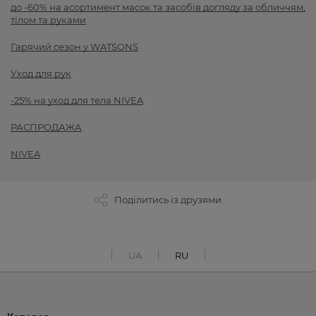
до -60% на асортимент масок та засобів догляду за обличчям,
тілом та руками
Гарячий сезон у WATSONS
Уход для рук
-25% на уход для тела NIVEA
РАСПРОДАЖА
NIVEA
Поділитись із друзями
UA
RU