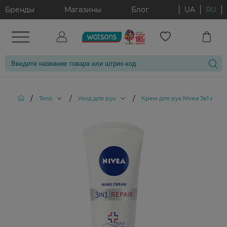
Бренды
Магазины
Блог
UA
RU
/
/
/
Тело
Уход для рук
Крем для рук Nivea 3в1 восс