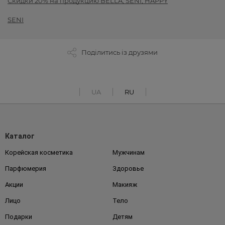
Скидки 20% на продукцию BELLA, SENI, HAPPY
SENI
Поділитись із друзями
UA
RU
Каталог
Корейская косметика
Мужчинам
Парфюмерия
Здоровье
Акции
Макияж
Лицо
Тело
Подарки
Детям