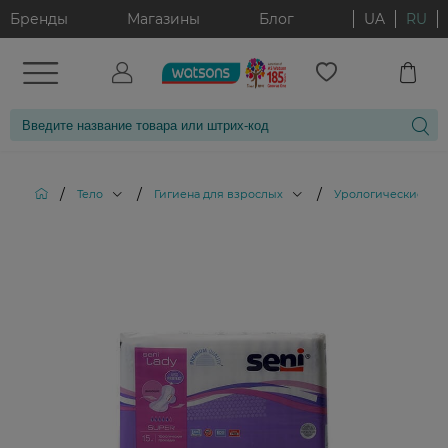
Бренды
Магазины
Блог
UA
RU
/
/
/
Тело
Гигиена для взрослых
Урологические пр