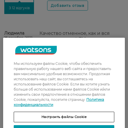
З 12 відгуків
Людмила
Качество отменное, как и вся
16 декабря, 2021
продукция этой ТМ.
Стелла
Корисна річь, зручні в
9 декабря, 2021
користуванні, не викликають
Мы используем файлы Cookie, чтобы обеспечить
подразнення, надійно тримаються
правильную работу нашего веб-сайта и предоставить
на білизні.
вам максимально удобные возможности. Продолжая
использовать наш сайт, вы соглашаетесь на
использование файлов Cookie. Если вы хотите узнать
дмитро
Якість хороша, добре захищають.
больше об использовании нами файлов Cookie и/или
5 ноября, 2021
изменить свои предпочтения в отношении файлов
Cookie, пожалуйста, посетите страницу
Политика
конфиденциальности
Аліна
Гарні, якісні прокладки. Чудова
5 октября, 2021
знижка наразі.
Настроить файлы Cookie