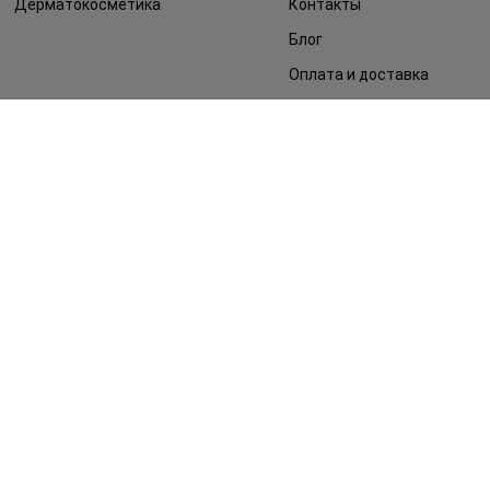
Дерматокосметика
Контакты
Блог
Оплата и доставка
FAQ
Политика
конфиденциальности
Публичная оферта
СМИ о нас
Возврат заказа
©2014 - 2026. Условия использования сайта