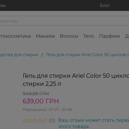
ины
Блог
токосметика
Макияж
Волосы
Тело
Парфюм
Д
дства для стирки
Гель для стирки Ariel Color 50 циклов 
/
Гель для стирки Ariel Color 50 цикл
Новинка
стирки 2,25 л
949,99 ГРН
639,00 ГРН
Період акції:
27 07 - 23 08
0
Ваш отзыв может стать перв
этого товара