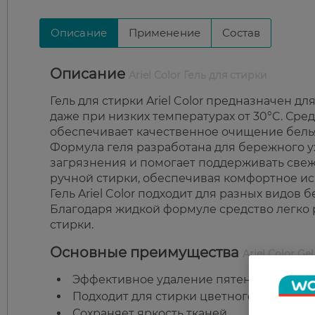
Описание
Применение
Состав
Описание
Ariel Color Гель для стирки
Гель для стирки Ariel Color предназначен 
даже при низких температурах от 30°C. Сре
обеспечивает качественное очищение белья
Формула геля разработана для бережного у
загрязнения и помогает поддерживать свеже
ручной стирки, обеспечивая комфортное ис
Гель Ariel Color подходит для разных видов
Благодаря жидкой формуле средство легко 
стирки.
Основные преимущества
Ariel Color Gel
Эффективное удаление пятен и запахов 
Подходит для стирки цветного белья.
Сохраняет яркость тканей.