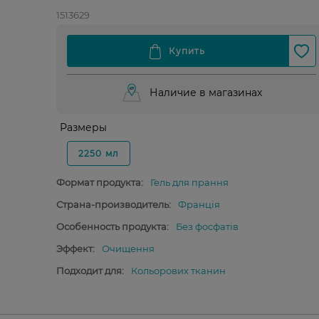
1513629
Наличие в магазинах
Размеры
2250 мл
Формат продукта:
Гель для прання
Страна-производитель:
Франція
Особенность продукта:
Без фосфатів
Эффект:
Очищення
Подходит для:
Кольорових тканин