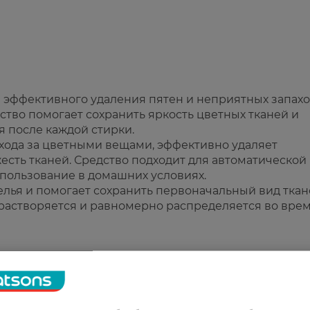
для эффективного удаления пятен и неприятных запах
дство помогает сохранить яркость цветных тканей и
 после каждой стирки.
хода за цветными вещами, эффективно удаляет
сть тканей. Средство подходит для автоматической
пользование в домашних условиях.
 белья и помогает сохранить первоначальный вид ткан
растворяется и равномерно распределяется во вре
даже при 30°C.