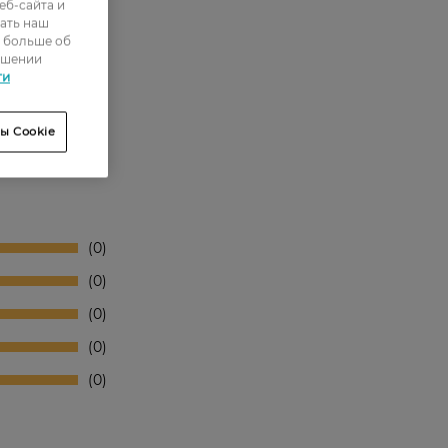
еб-сайта и
ать наш
ь больше об
ошении
ти
ы Cookie
0
0
0
0
0