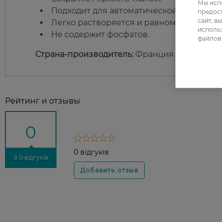
Мы испо
Подходит для автоматической и ручной 
предос
сайт, в
Легко растворяется и равномерно распр
использ
Не содержит фосфатов.
файлов 
Страна-производитель:
Франция
Рейтинг и отзывы
0
0 відгуків
З 0 відгуків