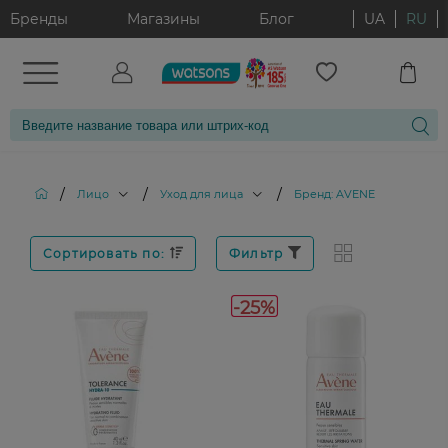
Бренды
Магазины
Блог
UA
RU
/
/
/
Лицо
Уход для лица
Бренд: AVENE
Сортировать по:
Фильтр
-25%