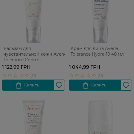
Бальзам для
Крем для лица Avene
чувствительной кожи Avene
Tolerance Hydra-10 40 мл
Tolerance Control
Успокаивающий 40 мл
1 122,99 ГРН
1 044,99 ГРН