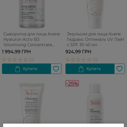
Сыворотка для лица Avene
Эмульсия для лица Avene
Hyaluron Activ B3
Гидранс Оптималь UV Лайт
Volumising Concentrate
с SPF 30 40 мл
Serum 30 мл
1 994,99 ГРН
924,99 ГРН
-25%