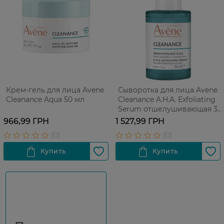
Крем-гель для лица Avene
Сыворотка для лица Avene
Cleanance Aqua 50 мл
Cleanance A.H.A. Exfoliating
Serum отшелушивающая 30
мл
966,99 ГРН
1 527,99 ГРН