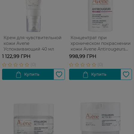
Крем для чувствительной
Концентрат при
кожи Avene
хроническом покраснении
Успокаивающий 40 мл
кожи Avene Antirougeurs
Rosamed Chronic Redness
1 122,99 ГРН
998,99 ГРН
Concentrate 30 мл