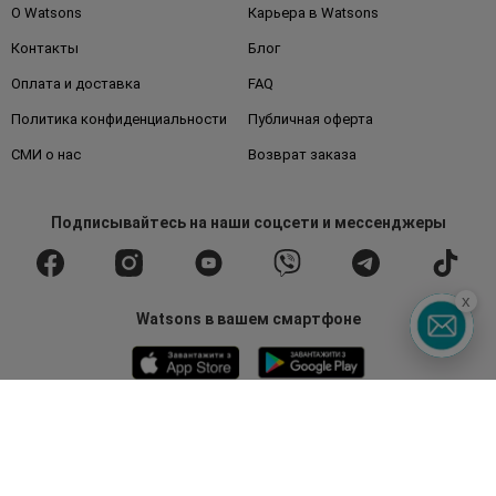
О Watsons
Карьера в Watsons
Контакты
Блог
Оплата и доставка
FAQ
Политика конфиденциальности
Публичная оферта
СМИ о нас
Возврат заказа
Подписывайтесь
на наши соцсети
и мессенджеры
x
Watsons в вашем смартфоне
Горячая линия