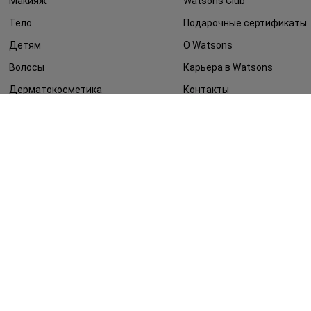
Макияж
Watsons Club
Тело
Подарочные сертификаты
Детям
О Watsons
Волосы
Карьера в Watsons
Дерматокосметика
Контакты
Блог
Оплата и доставка
FAQ
Политика
конфиденциальности
Публичная оферта
СМИ о нас
Возврат заказа