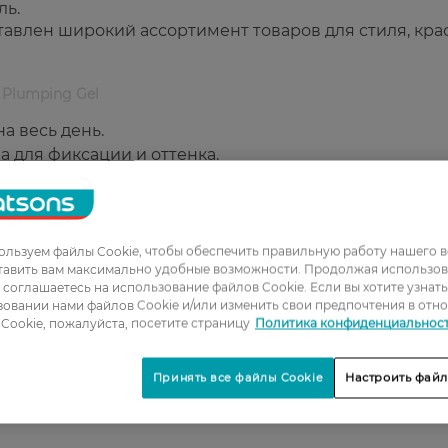
ль.
тавлен широкий ассортимент товаров для стиля, кра
 Plumping Gel
а весь день.
 для фиксации и оттенка.
участки, придавая объем и полноту.
ой укладки бровей.
ский контроль.
льзуем файлы Cookie, чтобы обеспечить правильную работу нашего в
тавить вам максимально удобные возможности. Продолжая использов
ы соглашаетесь на использование файлов Cookie. Если вы хотите узнат
объема и аккуратной формы бровям.
овании нами файлов Cookie и/или изменить свои предпочтения в отн
Cookie, пожалуйста, посетите страницу
Политика конфиденциальнос
Принять все файлы Cookie
Настроить файл