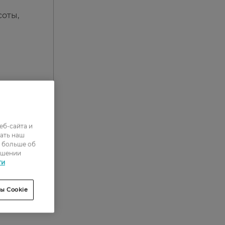
соты,
еб-сайта и
ать наш
ь больше об
ошении
ти
ы Cookie