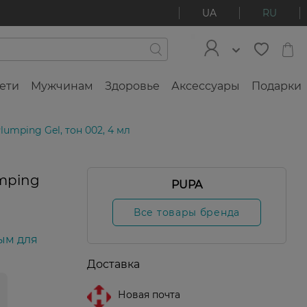
UA
RU
ети
Мужчинам
Здоровье
Аксессуары
Подарки
umping Gel, тон 002, 4 мл
mping
PUPA
Все товары бренда
ым для
Доставка
Новая почта