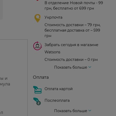
В отделение Новой почты - 99
грн, бесплатно от 699 грн
Укрпочта
Стоимость доставки – 79 грн,
бесплатная доставка от – 599
грн
Забрать сегодня в магазине
Watsons
Стоимость доставки – 0 грн
Стоимость доставки – 99 грн, бесплатная доставка от – 699 грн
Доставка курьером новой почты
Стоимость доставки - 150 грн (до подъезда)
Показать больше
Оплата
ты и
рмула
Оплата картой
Послеоплата
Показать больше
ел