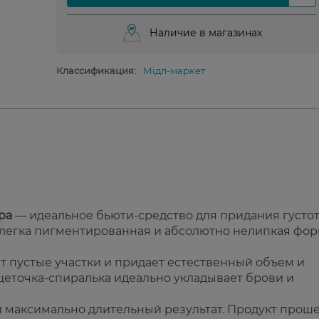
Наличие в магазинах
Классификация:
Мідл-маркет
pa
— идеальное бьюти-средство для придания густо
слегка пигментированная и абсолютно нелипкая фо
т пустые участки и придает естественный объем и
щеточка-спиралька идеально укладывает брови и
 максимально длительный результат. Продукт прош