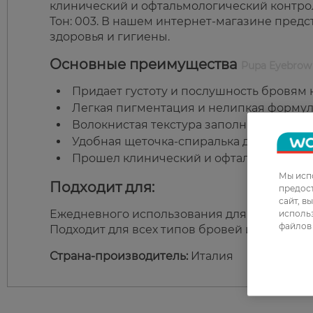
клинический и офтальмологический контро
Тон: 003. В нашем интернет-магазине предс
здоровья и гигиены.
Основные преимущества
Pupa Eyebrow
Придает густоту и послушность бровям н
Легкая пигментация и нелипкая формула
Волокнистая текстура заполняет пустые 
Удобная щеточка-спиралька для идеальн
Прошел клинический и офтальмологиче
Мы испо
Подходит для:
предос
сайт, в
Ежедневного использования для придания 
использ
файлов 
Подходит для всех типов бровей и оттенков.
Страна-производитель:
Италия