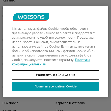
Каталог
Корейская косметика
Мужчинам
Парфюмерия
Здоровье
Акции
Макияж
Мы используем файлы Cookie, чтобы обеспечить
Лицо
Тело
правильную работу нашего веб-сайта и предоставить
вам максимально удобные возможности. Продолжая
Подарки
Детям
использовать наш сайт, вы соглашаетесь на
использование файлов Cookie. Если вы хотите узнать
Дом
Волосы
больше об использовании нами файлов Cookie и/или
изменить свои предпочтения в отношении файлов
Аксессуары
Дерматокосметика
Cookie, пожалуйста, посетите страницу
Политика
Бренды
конфиденциальности
Настроить файлы Cookie
Клиентам
Принять все файлы Cookie
Правила и условия
Магазины
Watsons Club
Подарочные сертификаты
О Watsons
Карьера в Watsons
Контакты
Блог