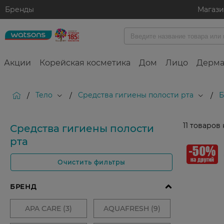
Бренды
Магаз
Акции
Корейская косметика
Дом
Лицо
Дерма
Тело
Средства гигиены полости рта
Б
/
/
/
11
товаров 
Средства гигиены полости
рта
Очистить фильтры