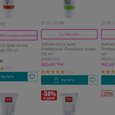
27 07 - 23 08
27 07 -
 08
0_Спец.ціна
50% на другу одиницю
Зубная паста Splat
Зубная 
ста Splat Актив
Professional Лечебные травы
Profes
ая 100 мл
100 мл
мл
216,99 ГРН
216,99 
РН
162,49 ГРН
162,49
-25%