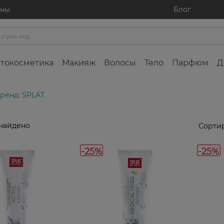
ины
Блог
токосметика
Макияж
Волосы
Тело
Парфюм
Д
ренд: SPLAT
найдено
Сортир
-25%
-25%