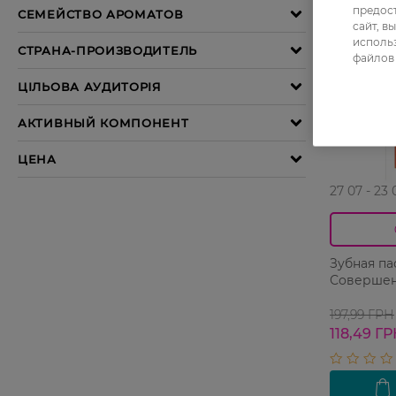
предос
сайт, в
использ
файлов 
27 07 - 23 
Зубная пас
Совершен
197,99 ГРН
118,49 Г