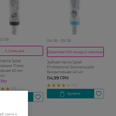
 23 08
04 08 - 09 08
0_Спец.ціна
Додатково 50% на другу одиницю
паста Splat
Зубная паста Splat
ивание Плюс
Professional Биокальций
ивная 40 мл
биоактивная 40 мл
ГРН
114,99 ГРН
ГРН
еб-сайта и