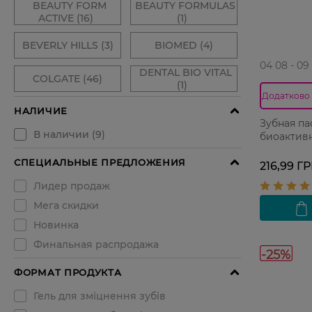
04 08 - 09
Додатково 
Зубная па
биоактивн
216,99 Г
-25%