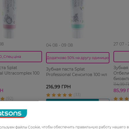
08
27 07 -
04 08 - 09 08
0_Спец.ціна
Додатково 50% на другу одиницю
та Splat
Зубная 
Зубная паста Splat
al Ultracomplex 100
Отбел
Professional Сенситов 100 мл
биоакт
114,99 
216,99 ГРН
РН
85,99 
льзуем файлы Cookie, чтобы обеспечить правильную работу нашего в