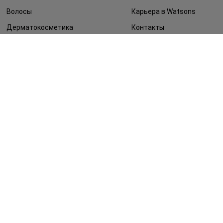
Волосы
Карьера в Watsons
Дерматокосметика
Контакты
Блог
Оплата и доставка
FAQ
Политика
конфиденциальности
Публичная оферта
СМИ о нас
Возврат заказа
©2014 - 2026. Условия использования сайта