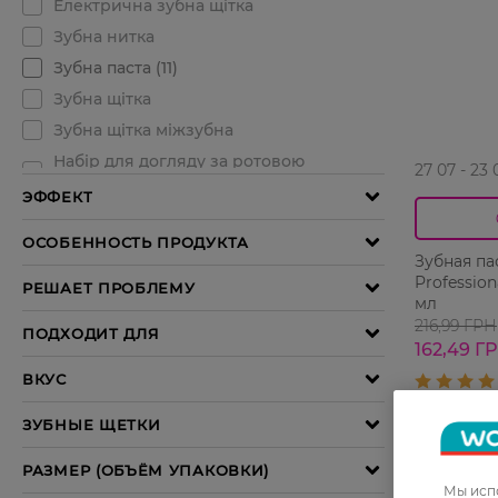
27 07 - 23 
Зубная пас
Profession
мл
216,99 ГРН
162,49 Г
-40%
Мы испо