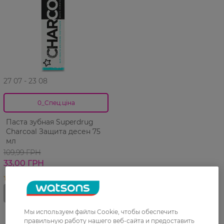
27 07 - 23 08
0_Спец.ціна
Паста зубная Superdrug
Charcoal Защита десен 75
мл
109,99 ГРН
33,00 ГРН
Мы используем файлы Cookie, чтобы обеспечить
правильную работу нашего веб-сайта и предоставить