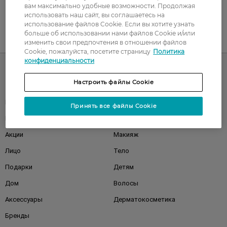
вам максимально удобные возможности. Продолжая
использовать наш сайт, вы соглашаетесь на
использование файлов Cookie. Если вы хотите узнать
больше об использовании нами файлов Cookie и/или
UA
RU
изменить свои предпочтения в отношении файлов
Cookie, пожалуйста, посетите страницу
Политика
конфиденциальности
Настроить файлы Cookie
Каталог
Корейская косметика
Мужчинам
Принять все файлы Cookie
Парфюмерия
Здоровье
Акции
Макияж
Лицо
Тело
Подарки
Детям
Дом
Волосы
Аксессуары
Дерматокосметика
Бренды