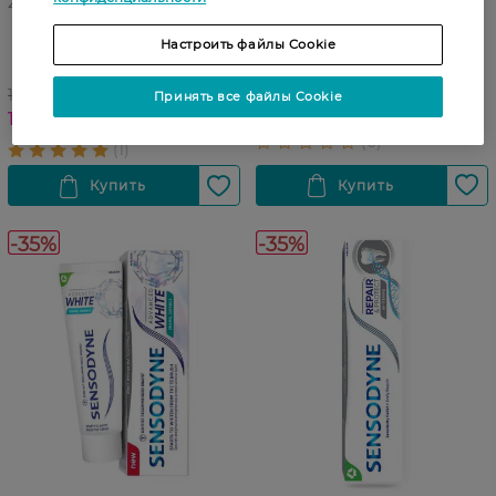
27 07 - 23 08
Зубная паста Sensodyne
Зубная паста Sensodyne
Настроить файлы Cookie
Клиническое
Extra Fresh 75 мл
Восстановление 75 мл
161,99 ГРН
Принять все файлы Cookie
230,99 ГРН
121,49 ГРН
-35%
-35%