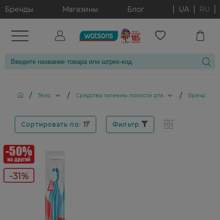
Бренды
Магазины
Блог
UA
RU
/
/
/
Тело
Средства гигиены полости рта
Бренд: DIXI
Сортировать по:
Фильтр
-31%