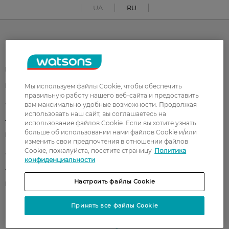
UA
RU
Каталог
Корейская косметика
Мужчинам
Парфюмерия
Здоровье
Мы используем файлы Cookie, чтобы обеспечить
правильную работу нашего веб-сайта и предоставить
Акции
Макияж
вам максимально удобные возможности. Продолжая
использовать наш сайт, вы соглашаетесь на
Лицо
Тело
использование файлов Cookie. Если вы хотите узнать
больше об использовании нами файлов Cookie и/или
Подарки
Детям
изменить свои предпочтения в отношении файлов
Cookie, пожалуйста, посетите страницу
Политика
Дом
Волосы
конфиденциальности
Аксессуары
Дерматокосметика
Настроить файлы Cookie
Бренды
Принять все файлы Cookie
Клиентам