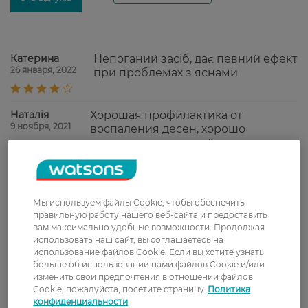
Катерина
Непоганий засіб, дає певний ефект
26 января, 2022
при проблемах з яснами
Наталія
Хорошая профилактика от
9 ноября, 2021
воспаления десен, хорошо
освежает, не пекучий
Наталія
Один из лучших ополаскивателей
26 января, 2021
для ротовой полости, обладает
лёгким противовоспалительным
Мы используем файлы Cookie, чтобы обеспечить
эффектом; вкус приемлемый.
правильную работу нашего веб-сайта и предоставить
вам максимально удобные возможности. Продолжая
использовать наш сайт, вы соглашаетесь на
Світлана
Ополіскувач гідний уваги, добре
использование файлов Cookie. Если вы хотите узнать
23 января, 2021
доглядає за зубами, має
больше об использовании нами файлов Cookie и/или
специфічний присмак.
изменить свои предпочтения в отношении файлов
Cookie, пожалуйста, посетите страницу
Политика
Sergey
У средства ярко выраженный, но в
конфиденциальности