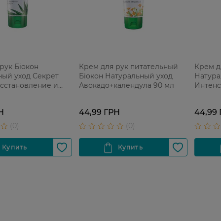
рук Біокон
Крем для рук питательный
Крем д
ный уход Секрет
Біокон Натуральный уход
Натура
осстановление и
Авокадо+календула 90 мл
Интенс
0 мл
мл
Н
44,99 ГРН
44,99