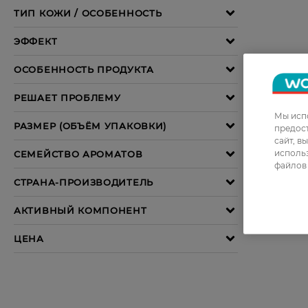
Мы испо
предос
сайт, в
использ
файлов 