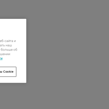
еб-сайта и
ать наш
ь больше об
ошении
ти
ы Cookie