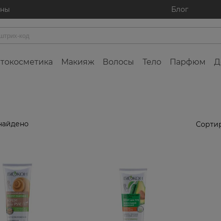
ины
Блог
токосметика
Макияж
Волосы
Тело
Парфюм
Д
найдено
Сортир