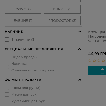
Крем для 
Натураль
улитки В
питание 9
44,99 ГР