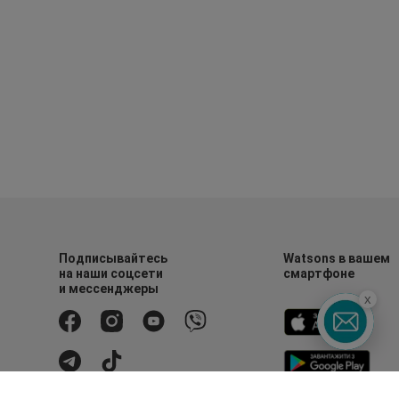
Подписывайтесь
Watsons в вашем
на наши соцсети
смартфоне
и мессенджеры
x