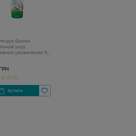
ля рук Біокон
льный уход
ивное увлажнение 90
 ГРН