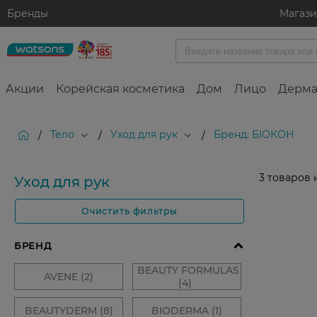
Бренды
Магаз
Акции
Корейская косметика
Дом
Лицо
Дерма
Тело
Уход для рук
Бренд: БІОКОН
/
/
/
3
товаров 
Уход для рук
Очистить фильтры