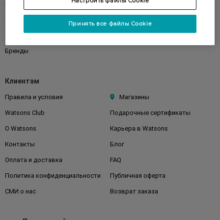
Настроить файлы Cookie
Подарки
Детям
Дом
Волосы
Принять все файлы Cookie
Аксессуары
Дерматокосметика
Бренды
Клиентам
Правила и условия
Магазины
Watsons Club
Подарочные сертификаты
О Watsons
Карьера в Watsons
Контакты
Блог
Оплата и доставка
FAQ
Политика конфиденциальности
Публичная оферта
СМИ о нас
Возврат заказа