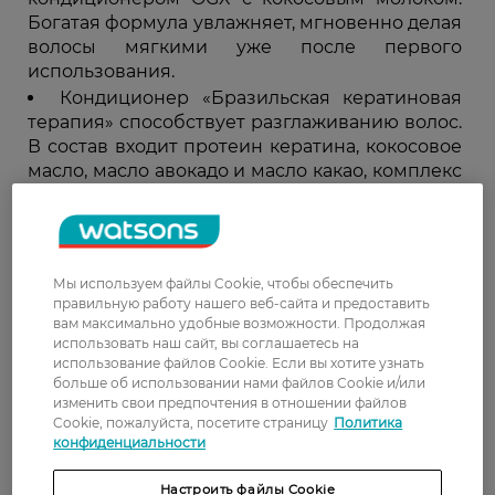
Богатая формула увлажняет, мгновенно делая
волосы мягкими уже после первого
использования.
Кондиционер «Бразильская кератиновая
терапия» способствует разглаживанию волос.
В состав входит протеин кератина, кокосовое
масло, масло авокадо и масло какао, комплекс
укрепляет локоны, придавая им блеск.
Все шампуни и кондиционеры для волос OGX
изготовлены без сульфатированных
Мы используем файлы Cookie, чтобы обеспечить
поверхностно-активных веществ и парабенов.
правильную работу нашего веб-сайта и предоставить
Выбирайте продукты по типу волос, чтобы они
вам максимально удобные возможности. Продолжая
соответствовали вашим потребностям или
использовать наш сайт, вы соглашаетесь на
желаемому образу. Вы также можете сочетать
использование файлов Cookie. Если вы хотите узнать
больше об использовании нами файлов Cookie и/или
продукты из разных линеек чтобы извлечь
изменить свои предпочтения в отношении файлов
максимум преимуществ из уходовых процедур.
Cookie, пожалуйста, посетите страницу
Политика
конфиденциальности
Настроить файлы Cookie