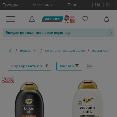
Бренды
Магазины
Блог
UA
RU
/
/
/
Волосы
Кондиционеры для волос
Бренд: OGX
Сортировать по:
Фильтр
-30%