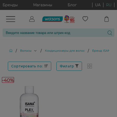
Бренды
Магазины
Блог
UA
RU
/
/
/
Волосы
Кондиционеры для волос
Бренд: ISANA H
Сортировать по:
Фильтр
-40%