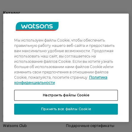
Каталог
Корейская косметика
Мужчинам
Парфюмерия
Здоровье
Мы используем файлы Cookie, чтобы обеспечить
Акции
Макияж
правильную работу нашего веб-сайта и предоставить
Лицо
вам максимально удобные возможности. Продолжая
Тело
использовать наш сайт, вы соглашаетесь на
Подарки
Детям
использование файлов Cookie. Если вы хотите узнать
больше об использовании нами файлов Cookie и/или
Дом
Волосы
изменить свои предпочтения в отношении файлов
Cookie, пожалуйста, посетите страницу
Политика
Аксессуары
Дерматокосметика
конфиденциальности
Бренды
Настроить файлы Cookie
Клиентам
Принять все файлы Cookie
Правила и условия
Магазины
Watsons Club
Подарочные сертификаты