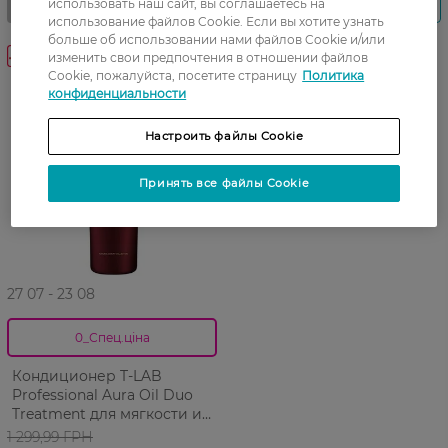
использовать наш сайт, вы соглашаетесь на
использование файлов Cookie. Если вы хотите узнать
больше об использовании нами файлов Cookie и/или
-50%
изменить свои предпочтения в отношении файлов
Cookie, пожалуйста, посетите страницу
Политика
конфиденциальности
Настроить файлы Cookie
Принять все файлы Cookie
27 07 - 23 08
0_Спец.ціна
Кондиционер T-LAB
Professional Aura Oil Duo
Treatment для мягкости и
эластичности волос 300 мл
1 299,99 ГРН