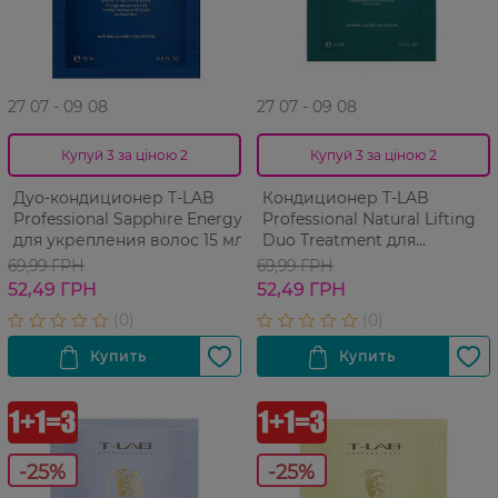
27 07 - 09 08
27 07 - 09 08
Купуй 3 за ціною 2
Купуй 3 за ціною 2
Дуо-кондиционер T-LAB
Кондиционер T-LAB
Professional Sapphire Energy
Professional Natural Lifting
для укрепления волос 15 мл
Duo Treatment для
увеличения объема волос
69,99 ГРН
69,99 ГРН
15 мл
52,49 ГРН
52,49 ГРН
-25%
-25%