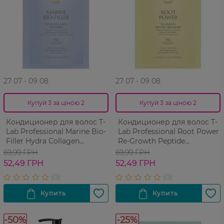
27 07 - 09 08
27 07 - 09 08
Купуй 3 за ціною 2
Купуй 3 за ціною 2
Кондиционер для волос T-
Кондиционер для волос T-
Lab Professional Marine Bio-
Lab Professional Root Power
Filler Hydra Collagen
Re-Growth Peptide
Treatment 15 мл
Treatment 15 мл
69,99 ГРН
69,99 ГРН
52,49 ГРН
52,49 ГРН
-50%
-25%