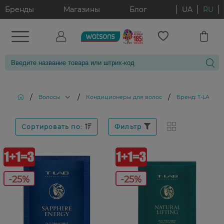
Бренды
Магазины
Блог
UA
RU
/
/
/
Волосы
Кондиционеры для волос
Бренд: T-LAB
Сортировать по:
Фильтр
-25%
-25%