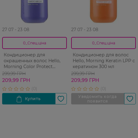
27 07 - 23 08
27 07 - 23 08
0_Спец.ціна
0_Спец.ціна
Кондиционер для
Кондиционер для волос
окрашенных волос Hello,
Hello, Morning Keratin LPP с
Morning Color Protect
кератином 300 мл
Conditioner защита цвета
299,99 ГРН
299,99 ГРН
300 мл
209,99 ГРН
209,99 ГРН