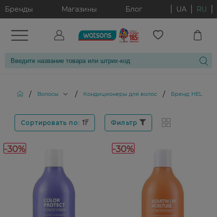
Бренды
Магазины
Блог
UA
RU
/
/
/
Волосы
Кондиционеры для волос
Бренд: HELLO 
Сортировать по:
Фильтр
-30%
-30%