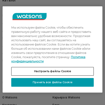
Каталог
Корейская косметика
Мужчинам
Парфюмерия
Здоровье
Акции
Макияж
Мы используем файлы Cookie, чтобы обеспечить
Лицо
Тело
правильную работу нашего веб-сайта и предоставить
вам максимально удобные возможности. Продолжая
Подарки
Детям
использовать наш сайт, вы соглашаетесь на
использование файлов Cookie. Если вы хотите узнать
Дом
Волосы
больше об использовании нами файлов Cookie и/или
изменить свои предпочтения в отношении файлов
Аксессуары
Дерматокосметика
Cookie, пожалуйста, посетите страницу
Политика
Бренды
конфиденциальности
Настроить файлы Cookie
Клиентам
Принять все файлы Cookie
Правила и условия
Магазины
Watsons Club
Подарочные сертификаты
О Watsons
Карьера в Watsons
Контакты
Блог