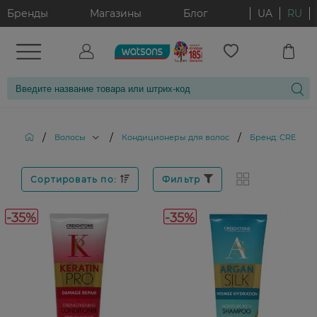
Бренды
Магазины
Блог
UA
RU
/
/
/
Волосы
Кондиционеры для волос
Бренд: CREIGH
Сортировать по:
Фильтр
-35%
-35%