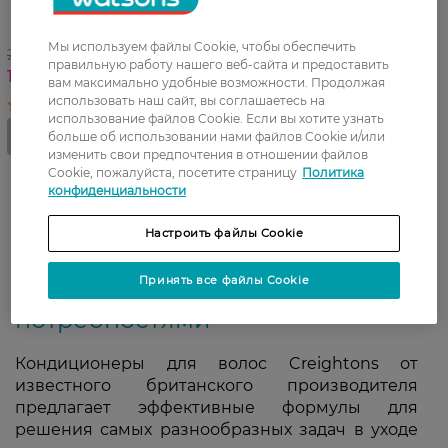
Creightons Frizz No more 250
мл
Мы используем файлы Cookie, чтобы обеспечить
229,99 ГРН
правильную работу нашего веб-сайта и предоставить
149,49 ГРН
вам максимально удобные возможности. Продолжая
использовать наш сайт, вы соглашаетесь на
использование файлов Cookie. Если вы хотите узнать
больше об использовании нами файлов Cookie и/или
изменить свои предпочтения в отношении файлов
Cookie, пожалуйста, посетите страницу
Политика
конфиденциальности
Кондиционер для волос
Настроить файлы Cookie
Creightons: качественный уход
Принять все файлы Cookie
для локонов с любыми
потребностями
Кондиционеры для волос Creightons от
известного британского производителя
предлагает эффективные формулы для
решения самых разнообразных задач в уходе