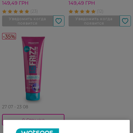
149,49 ГРН
149,49 ГРН
-35%
27 07 - 23 08
0_Спец.ціна
Кондиционер для волос