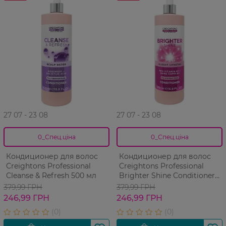
27 07 - 23 08
27 07 - 23 08
0_Спец.ціна
0_Спец.ціна
Кондиционер для волос
Кондиционер для волос
Creightons Professional
Creightons Professional
Cleanse & Refresh 500 мл
Brighter Shine Conditioner
500 мл
379,99 ГРН
379,99 ГРН
246,99 ГРН
246,99 ГРН