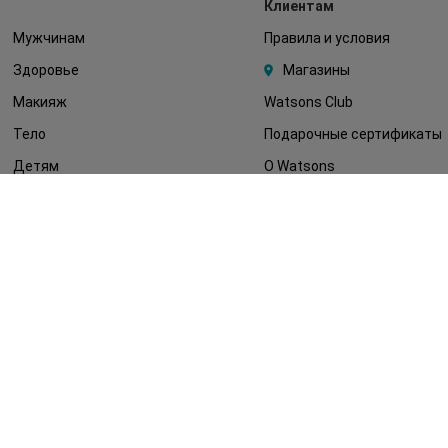
Клиентам
Мужчинам
Правила и условия
Здоровье
Магазины
Макияж
Watsons Club
Тело
Подарочные сертификаты
Детям
О Watsons
Волосы
Карьера в Watsons
Дерматокосметика
Контакты
Блог
Оплата и доставка
FAQ
Политика
конфиденциальности
Публичная оферта
СМИ о нас