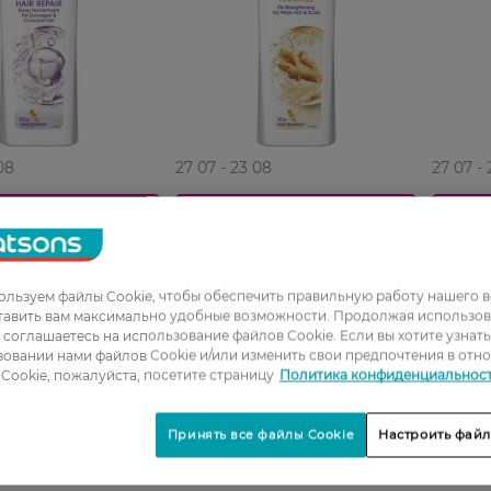
08
27 07 - 23 08
27 07 -
0_Спец.ціна
0_Спец.ціна
для женщин
Шампунь для женщин
Шампун
рхоти Clear
против перхоти Clear Защита
Интенс
льзуем файлы Cookie, чтобы обеспечить правильную работу нашего в
вление
от выпадения волос 360 мл
против
тавить вам максимально удобные возможности. Продолжая использов
нных и
Н
249,99 ГРН
252,99 
ы соглашаетесь на использование файлов Cookie. Если вы хотите узнат
ых волос 360 мл
РН
187,49 ГРН
189,49
овании нами файлов Cookie и/или изменить свои предпочтения в отн
Cookie, пожалуйста, посетите страницу
Политика конфиденциальнос
Принять все файлы Cookie
Настроить файл