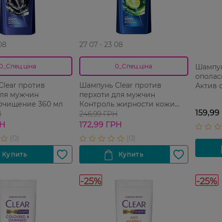
08
27 07 - 23 08
Шампун
0_Спец.ціна
0_Спец.ціна
ополас
lear против
Шампунь Clear против
Актив 
для мужчин
перхоти для мужчин
для му
 очищение 360 мл
Контроль жирности кожи
159,99
головы 360 мл
Н
246,99 ГРН
РН
172,99 ГРН
-25%
-25%