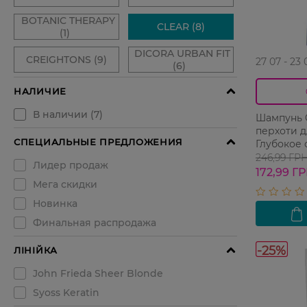
27 07 - 23 
Шампунь C
перхоти 
Глубокое
246,99 ГР
172,99 Г
-25%