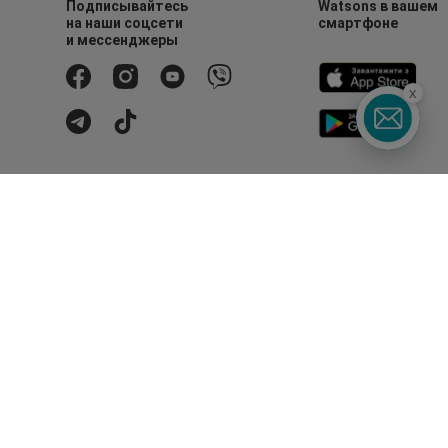
Подписывайтесь
Watsons в вашем
на наши соцсети
смартфоне
и мессенджеры
x