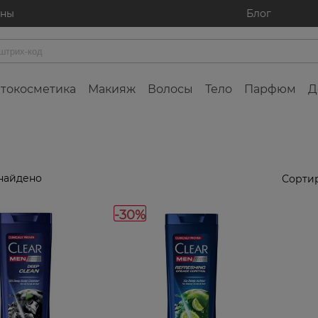
ины
Блог
токосметика
Макияж
Волосы
Тело
Парфюм
Д
найдено
Сортир
-30%