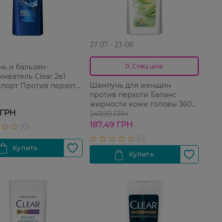
27 07 - 23 08
ь и бальзам-
0_Спец.ціна
киватель Clear 2в1
Шампунь для женщин
спорт Против перхоти
против перхоти Баланс
жчин 225 мл
жирности кожи головы 360
 ГРН
мл
249,99 ГРН
187,49 ГРН